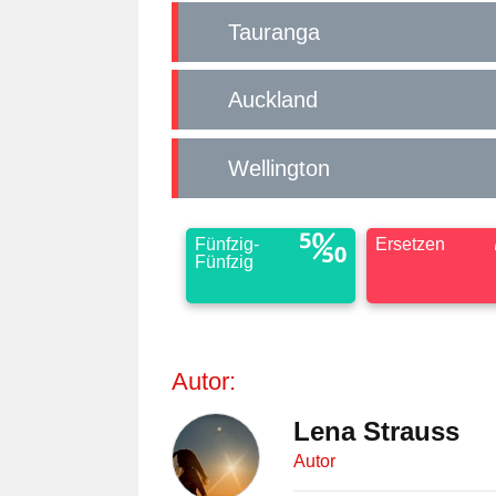
Tauranga
Auckland
Wellington
Fünfzig-
Ersetzen
Fünfzig
Autor:
Lena Strauss
Autor