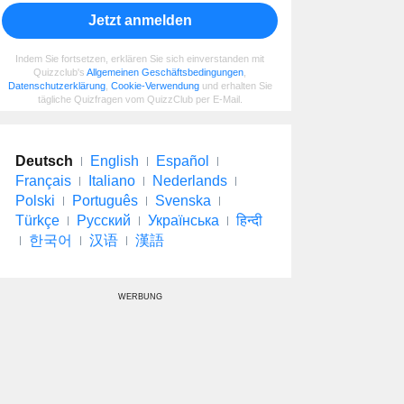
Jetzt anmelden
Indem Sie fortsetzen, erklären Sie sich einverstanden mit
Quizzclub's
Allgemeinen Geschäftsbedingungen
,
Datenschutzerklärung
,
Cookie-Verwendung
und erhalten Sie
tägliche Quizfragen vom QuizzClub per E-Mail.
Deutsch
English
Español
Français
Italiano
Nederlands
Polski
Português
Svenska
Türkçe
Русский
Українська
हिन्दी
한국어
汉语
漢語
WERBUNG