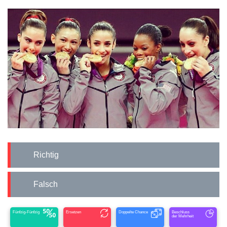
Richtig
Falsch
Fünfzig-Fünfzig
Ersetzen
Doppelte Chance
Beschluss
der Mehrheit