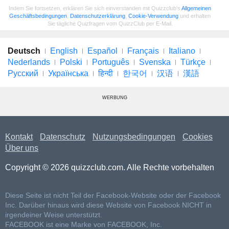
Indem Sie fortsetzen, erklären Sie sich einverstanden mit Quizzclub's
Allgemeinen
Geschäftsbedingungen
,
Datenschutzerklärung
,
Cookie-Verwendung
und erhalten
Sie tägliche Quizfragen vom QuizzClub per E-Mail.
Deutsch
English
Español
Français
Italiano
Nederlands
Polski
Português
Svenska
Türkçe
Русский
Українська
हिन्दी
한국어
汉语
漢語
WERBUNG
Kontakt
Datenschutz
Nutzungsbedingungen
Cookies
Über uns
Copyright © 2026 quizzclub.com. Alle Rechte vorbehalten
Diese Seite ist nicht Teil der Facebook-Website oder der Facebook
Inc. Darüber hinaus wird diese Website von Facebook NICHT in
irgendeiner Weise unterstützt.
FACEBOOK ist eine Marke von FACEBOOK, Inc.