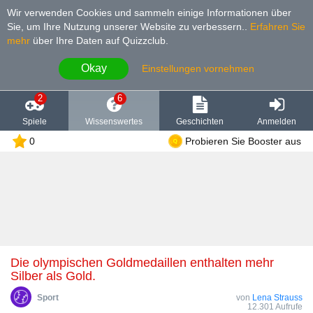
Wir verwenden Cookies und sammeln einige Informationen über
Sie, um Ihre Nutzung unserer Website zu verbessern.
.
Erfahren Sie
mehr
über Ihre Daten auf Quizzclub.
Okay
Einstellungen vornehmen
2
6
Spiele
Wissenswertes
Geschichten
Anmelden
0
Probieren Sie Booster aus
Die olympischen Goldmedaillen enthalten mehr
Silber als Gold.
Sport
von
Lena Strauss
12.301 Aufrufe