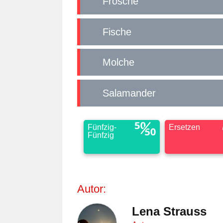
Frösche
Fische
Molche
Salamander
Fünfzig-
Ersetzen
Fünfzig
Autor:
Lena Strauss