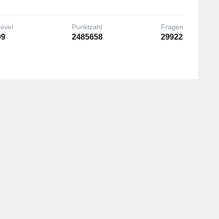
Level
Punktzahl
Fragen
99
2485658
29922