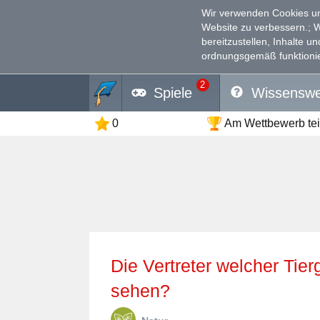
Wir verwenden Cookies un
Website zu verbessern.
; 
bereitzustellen, Inhalte u
ordnungsgemäß funktionie
2
Spiele
Wissenswe
0
Am Wettbewerb te
Die Vertreter welcher Tiergattung sind auf dem Bild zu
sehen?