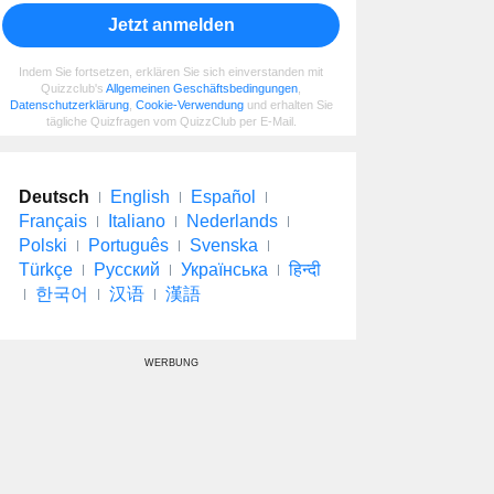
Jetzt anmelden
Indem Sie fortsetzen, erklären Sie sich einverstanden mit
Quizzclub's
Allgemeinen Geschäftsbedingungen
,
Datenschutzerklärung
,
Cookie-Verwendung
und erhalten Sie
tägliche Quizfragen vom QuizzClub per E-Mail.
Deutsch
English
Español
Français
Italiano
Nederlands
Polski
Português
Svenska
Türkçe
Русский
Українська
हिन्दी
한국어
汉语
漢語
WERBUNG