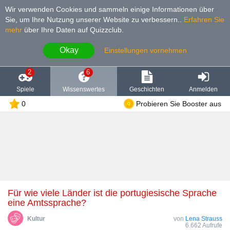
Wir verwenden Cookies und sammeln einige Informationen über
Sie, um Ihre Nutzung unserer Website zu verbessern.
.
Erfahren Sie
mehr
über Ihre Daten auf Quizzclub.
Okay
Einstellungen vornehmen
2
6
Spiele
Wissenswertes
Geschichten
Anmelden
0
Probieren Sie Booster aus
Für wie viele Länder ist die portugiesische Sprache
eine Amtssprache?
Kultur
von
Lena Strauss
6.662 Aufrufe