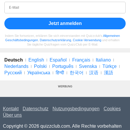
Jetzt anmelden
Indem Sie fortsetzen, erklären Sie sich einverstanden mit Quizzclub's
Allgemeinen
Geschäftsbedingungen
,
Datenschutzerklärung
,
Cookie-Verwendung
und erhalten
Sie tägliche Quizfragen vom QuizzClub per E-Mail.
Deutsch
English
Español
Français
Italiano
Nederlands
Polski
Português
Svenska
Türkçe
Русский
Українська
हिन्दी
한국어
汉语
漢語
WERBUNG
Kontakt
Datenschutz
Nutzungsbedingungen
Cookies
Über uns
Copyright © 2026 quizzclub.com. Alle Rechte vorbehalten