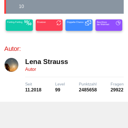
10
Fünfzig-Fünfzig
Ersetzen
Doppelte Chance
Beschluss
der Mehrheit
Autor:
Lena Strauss
Autor
Seit
Level
Punktzahl
Fragen
11.2018
99
2485658
29922