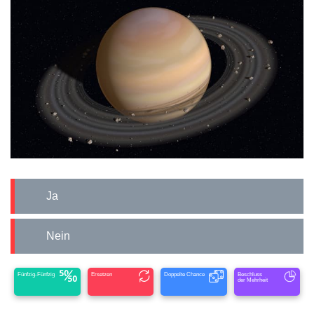
Ja
Nein
Fünfzig-Fünfzig
Ersetzen
Doppelte Chance
Beschluss
der Mehrheit