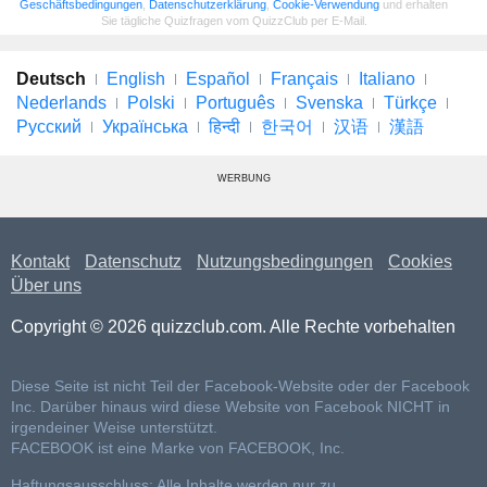
Geschäftsbedingungen
,
Datenschutzerklärung
,
Cookie-Verwendung
und erhalten
Sie tägliche Quizfragen vom QuizzClub per E-Mail.
Deutsch
English
Español
Français
Italiano
Nederlands
Polski
Português
Svenska
Türkçe
Русский
Українська
हिन्दी
한국어
汉语
漢語
WERBUNG
Kontakt
Datenschutz
Nutzungsbedingungen
Cookies
Über uns
Copyright © 2026 quizzclub.com. Alle Rechte vorbehalten
Diese Seite ist nicht Teil der Facebook-Website oder der Facebook
Inc. Darüber hinaus wird diese Website von Facebook NICHT in
irgendeiner Weise unterstützt.
FACEBOOK ist eine Marke von FACEBOOK, Inc.
Haftungsausschluss: Alle Inhalte werden nur zu