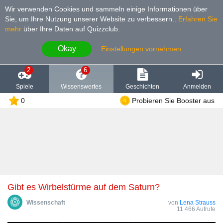
Wir verwenden Cookies und sammeln einige Informationen über
Sie, um Ihre Nutzung unserer Website zu verbessern.
.
Erfahren Sie
mehr
über Ihre Daten auf Quizzclub.
Okay
Einstellungen vornehmen
2
6
Spiele
Wissenswertes
Geschichten
Anmelden
0
Probieren Sie Booster aus
Gibt es Wirbelstürme auf dem Saturn?
Wissenschaft
von
Lena Strauss
11.466 Aufrufe