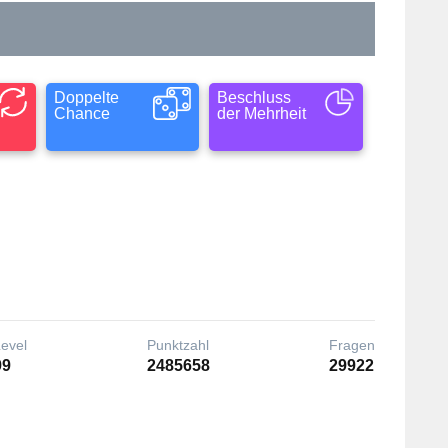
Doppelte
Beschluss
Chance
der Mehrheit
Level
Punktzahl
Fragen
99
2485658
29922