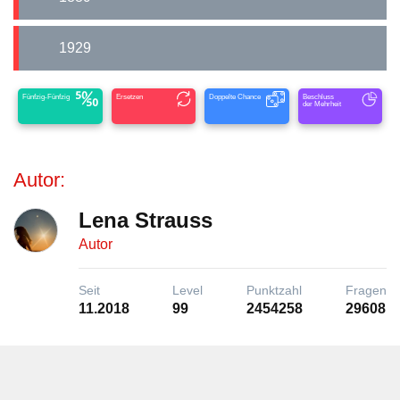
1929
Fünfzig-Fünfzig
Ersetzen
Doppelte Chance
Beschluss
der Mehrheit
Autor:
Lena Strauss
Autor
Seit
Level
Punktzahl
Fragen
11.2018
99
2454258
29608