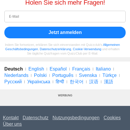
Holen Sie sich mehr Fragen!
Jetzt anmelden
Indem Sie fortsetzen, erklären Sie sich einverstanden mit Quizzclub's
Allgemeinen
Geschäftsbedingungen
,
Datenschutzerklärung
,
Cookie-Verwendung
und erhalten
Sie tägliche Quizfragen vom QuizzClub per E-Mail.
Deutsch
English
Español
Français
Italiano
Nederlands
Polski
Português
Svenska
Türkçe
Русский
Українська
हिन्दी
한국어
汉语
漢語
WERBUNG
Kontakt
Datenschutz
Nutzungsbedingungen
Cookies
Über uns