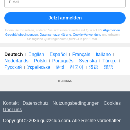
Jetzt anmelden
Indem Sie fortsetzen, erklären Sie sich einverstanden mit Quizzclub's
Allgemeinen
Geschäftsbedingungen
,
Datenschutzerklärung
,
Cookie-Verwendung
und erhalten
Sie tägliche Quizfragen vom QuizzClub per E-Mail.
Deutsch
English
Español
Français
Italiano
Nederlands
Polski
Português
Svenska
Türkçe
Русский
Українська
हिन्दी
한국어
汉语
漢語
WERBUNG
Kontakt
Datenschutz
Nutzungsbedingungen
Cookies
Über uns
Copyright © 2026 quizzclub.com. Alle Rechte vorbehalten