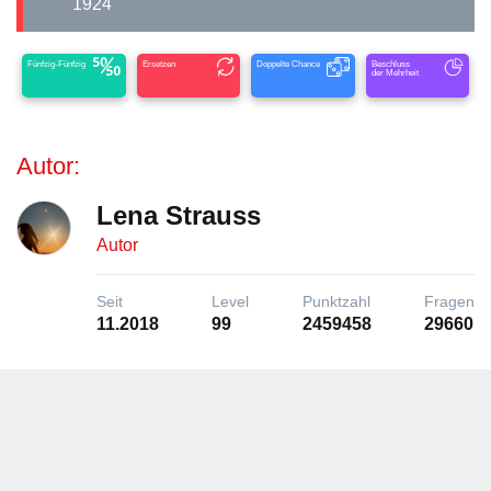
1924
Fünfzig-Fünfzig
Ersetzen
Doppelte Chance
Beschluss
der Mehrheit
Autor:
Lena Strauss
Autor
Seit
Level
Punktzahl
Fragen
11.2018
99
2459458
29660