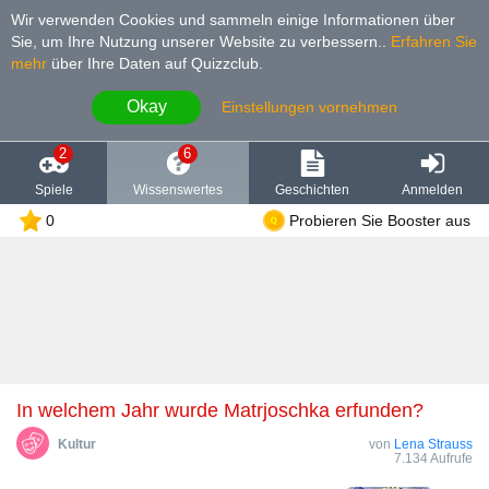
Wir verwenden Cookies und sammeln einige Informationen über
Sie, um Ihre Nutzung unserer Website zu verbessern.
.
Erfahren Sie
mehr
über Ihre Daten auf Quizzclub.
Okay
Einstellungen vornehmen
2
6
Spiele
Wissenswertes
Geschichten
Anmelden
0
Probieren Sie Booster aus
In welchem Jahr wurde Matrjoschka erfunden?
Kultur
von
Lena Strauss
7.134 Aufrufe