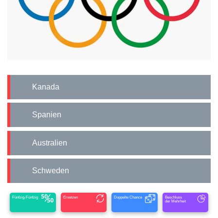
Kanada
Spanien
Australien
Schweden
Fünfzig-Fünfzig
Ersetzen
Doppelte Chance
Beschluss
der Mehrheit