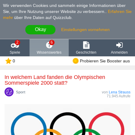
Wir verwenden Cookies und sammeln einige Informationen über
Sie, um Ihre Nutzung unserer Website zu verbessern.
.
Erfahren Sie
mehr
über Ihre Daten auf Quizzclub.
Okay
Einstellungen vornehmen
2
6
Spiele
Wissenswertes
Geschichten
Anmelden
0
Probieren Sie Booster aus
In welchem Land fanden die Olympischen
Sommerspiele 2000 statt?
Sport
von
Lena Strauss
71.945 Aufrufe