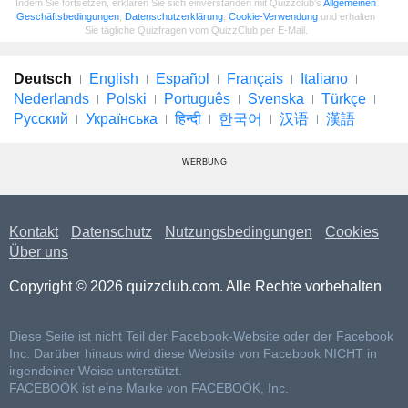
Indem Sie fortsetzen, erklären Sie sich einverstanden mit Quizzclub's
Allgemeinen
Geschäftsbedingungen
,
Datenschutzerklärung
,
Cookie-Verwendung
und erhalten
Sie tägliche Quizfragen vom QuizzClub per E-Mail.
Deutsch
English
Español
Français
Italiano
Nederlands
Polski
Português
Svenska
Türkçe
Русский
Українська
हिन्दी
한국어
汉语
漢語
WERBUNG
Kontakt
Datenschutz
Nutzungsbedingungen
Cookies
Über uns
Copyright © 2026 quizzclub.com. Alle Rechte vorbehalten
Diese Seite ist nicht Teil der Facebook-Website oder der Facebook
Inc. Darüber hinaus wird diese Website von Facebook NICHT in
irgendeiner Weise unterstützt.
FACEBOOK ist eine Marke von FACEBOOK, Inc.