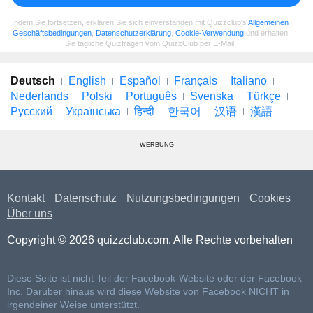
Indem Sie fortsetzen, erklären Sie sich einverstanden mit Quizzclub's
Allgemeinen
Geschäftsbedingungen
,
Datenschutzerklärung
,
Cookie-Verwendung
und erhalten
Sie tägliche Quizfragen vom QuizzClub per E-Mail.
Deutsch
English
Español
Français
Italiano
Nederlands
Polski
Português
Svenska
Türkçe
Русский
Українська
हिन्दी
한국어
汉语
漢語
WERBUNG
Kontakt
Datenschutz
Nutzungsbedingungen
Cookies
Über uns
Copyright © 2026 quizzclub.com. Alle Rechte vorbehalten
Diese Seite ist nicht Teil der Facebook-Website oder der Facebook
Inc. Darüber hinaus wird diese Website von Facebook NICHT in
irgendeiner Weise unterstützt.