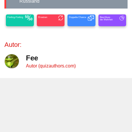
Russland
Fünfzig-Fünfzig
Ersetzen
Doppelte Chance
Beschluss
der Mehrheit
Autor:
Fee
Autor (quizauthors.com)