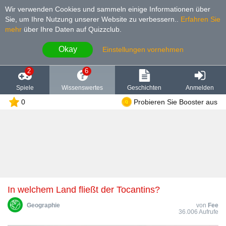
Wir verwenden Cookies und sammeln einige Informationen über
Sie, um Ihre Nutzung unserer Website zu verbessern.
.
Erfahren Sie
mehr
über Ihre Daten auf Quizzclub.
Okay
Einstellungen vornehmen
2
6
Spiele
Wissenswertes
Geschichten
Anmelden
0
Probieren Sie Booster aus
In welchem Land fließt der Tocantins?
Geographie
von
Fee
36.006 Aufrufe