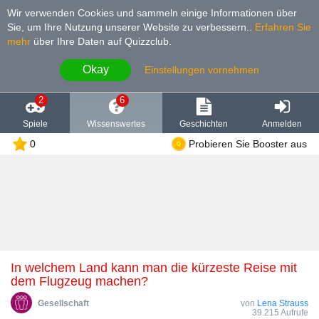
Wir verwenden Cookies und sammeln einige Informationen über
Sie, um Ihre Nutzung unserer Website zu verbessern.
.
Erfahren Sie
mehr
über Ihre Daten auf Quizzclub.
Okay
Einstellungen vornehmen
2
6
Spiele
Wissenswertes
Geschichten
Anmelden
0
Probieren Sie Booster aus
In welchem Land kann man die kürzeste Reise mit
dem Flugzeug machen?
Gesellschaft
von
Lena Strauss
39.215 Aufrufe