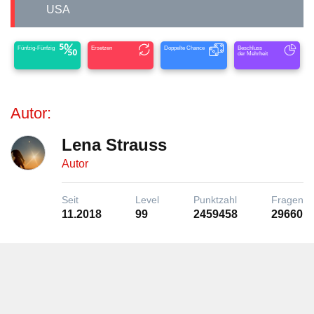
USA
Fünfzig-Fünfzig
Ersetzen
Doppelte Chance
Beschluss
der Mehrheit
Autor:
Lena Strauss
Autor
Seit
Level
Punktzahl
Fragen
11.2018
99
2459458
29660