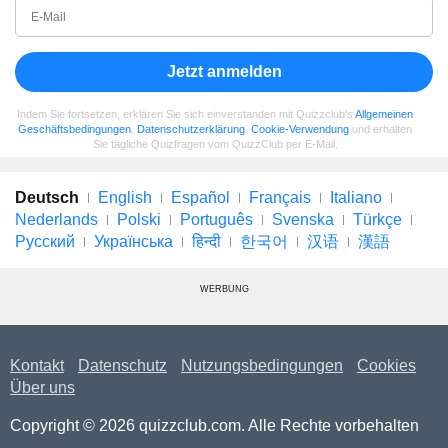
Jetzt anmelden
Indem Sie fortsetzen, erklären Sie sich einverstanden mit Quizzclub's
Allgemeinen
Geschäftsbedingungen
,
Datenschutzerklärung
,
Cookie-Verwendung
und erhalten
Sie tägliche Quizfragen vom QuizzClub per E-Mail.
Deutsch
English
Español
Français
Italiano
Nederlands
Polski
Português
Svenska
Türkçe
Русский
Українська
हिन्दी
한국어
汉语
漢語
WERBUNG
Kontakt
Datenschutz
Nutzungsbedingungen
Cookies
Über uns
Copyright © 2026 quizzclub.com. Alle Rechte vorbehalten