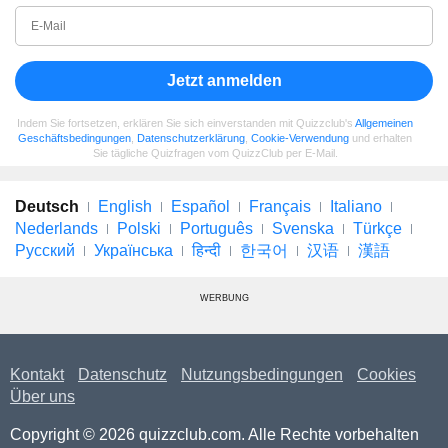
Jetzt anmelden
Indem Sie fortsetzen, erklären Sie sich einverstanden mit Quizzclub's
Allgemeinen
Geschäftsbedingungen
,
Datenschutzerklärung
,
Cookie-Verwendung
und erhalten
Sie tägliche Quizfragen vom QuizzClub per E-Mail.
Deutsch
English
Español
Français
Italiano
Nederlands
Polski
Português
Svenska
Türkçe
Русский
Українська
हिन्दी
한국어
汉语
漢語
WERBUNG
Kontakt
Datenschutz
Nutzungsbedingungen
Cookies
Über uns
Copyright © 2026 quizzclub.com. Alle Rechte vorbehalten