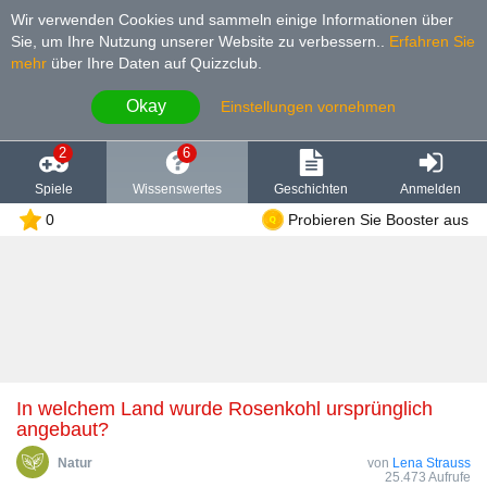
Wir verwenden Cookies und sammeln einige Informationen über
Sie, um Ihre Nutzung unserer Website zu verbessern.
.
Erfahren Sie
mehr
über Ihre Daten auf Quizzclub.
Okay
Einstellungen vornehmen
2
6
Spiele
Wissenswertes
Geschichten
Anmelden
0
Probieren Sie Booster aus
In welchem Land wurde Rosenkohl ursprünglich
angebaut?
Natur
von
Lena Strauss
25.473 Aufrufe