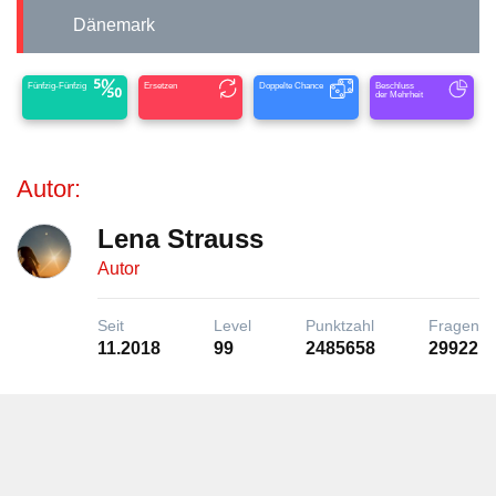
Dänemark
Fünfzig-Fünfzig
Ersetzen
Doppelte Chance
Beschluss
der Mehrheit
Autor:
Lena Strauss
Autor
Seit
Level
Punktzahl
Fragen
11.2018
99
2485658
29922