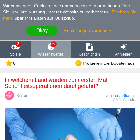
Wir verwenden Cookies und sammeln einige Informationen über
Sie, um Ihre Nutzung unserer Website zu verbessern.
.
Erfahren Sie
mehr
über Ihre Daten auf Quizzclub.
Okay
Einstellungen vornehmen
2
6
Spiele
Wissenswertes
Geschichten
Anmelden
0
Probieren Sie Booster aus
In welchem Land wurden zum ersten Mal
Schönheitsoperationen durchgeführt?
Kultur
von
Lena Strauss
7.479 Aufrufe