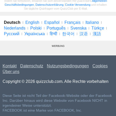
Indem Sie fortsetzen, erklären Sie sich einverstanden mit Quizzclub's
Allgemeinen
Geschäftsbedingungen
,
Datenschutzerklärung
,
Cookie-Verwendung
und erhalten
Sie tägliche Quizfragen vom QuizzClub per E-Mail.
Deutsch
English
Español
Français
Italiano
Nederlands
Polski
Português
Svenska
Türkçe
Русский
Українська
हिन्दी
한국어
汉语
漢語
WERBUNG
Kontakt
Datenschutz
Nutzungsbedingungen
Cookies
Über uns
Copyright © 2026 quizzclub.com. Alle Rechte vorbehalten
Diese Seite ist nicht Teil der Facebook-Website oder der Facebook
Inc. Darüber hinaus wird diese Website von Facebook NICHT in
irgendeiner Weise unterstützt.
FACEBOOK ist eine Marke von FACEBOOK, Inc.