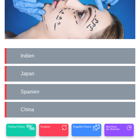
Indien
Japan
Spanien
China
Fünfzig-Fünfzig
Ersetzen
Doppelte Chance
Beschluss
der Mehrheit