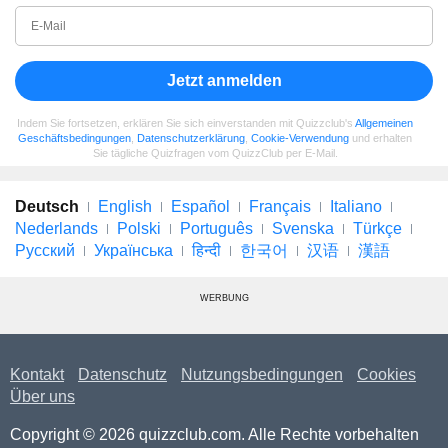
Jetzt anmelden
Indem Sie fortsetzen, erklären Sie sich einverstanden mit Quizzclub's
Allgemeinen
Geschäftsbedingungen
,
Datenschutzerklärung
,
Cookie-Verwendung
und erhalten
Sie tägliche Quizfragen vom QuizzClub per E-Mail.
Deutsch
English
Español
Français
Italiano
Nederlands
Polski
Português
Svenska
Türkçe
Русский
Українська
हिन्दी
한국어
汉语
漢語
WERBUNG
Kontakt
Datenschutz
Nutzungsbedingungen
Cookies
Über uns
Copyright © 2026 quizzclub.com. Alle Rechte vorbehalten