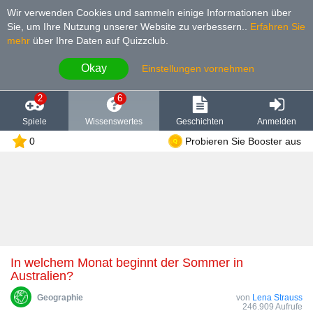
Wir verwenden Cookies und sammeln einige Informationen über
Sie, um Ihre Nutzung unserer Website zu verbessern.
.
Erfahren Sie
mehr
über Ihre Daten auf Quizzclub.
Okay
Einstellungen vornehmen
2
6
Spiele
Wissenswertes
Geschichten
Anmelden
0
Probieren Sie Booster aus
In welchem Monat beginnt der Sommer in
Australien?
Geographie
von
Lena Strauss
246.909 Aufrufe