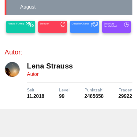
August
Fünfzig-Fünfzig
Ersetzen
Doppelte Chance
Beschluss
der Mehrheit
Autor:
Lena Strauss
Autor
Seit
Level
Punktzahl
Fragen
11.2018
99
2485658
29922