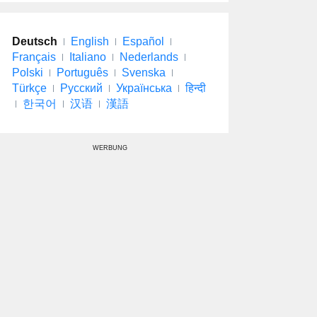
Deutsch
English
Español
Français
Italiano
Nederlands
Polski
Português
Svenska
Türkçe
Русский
Українська
हिन्दी
한국어
汉语
漢語
WERBUNG