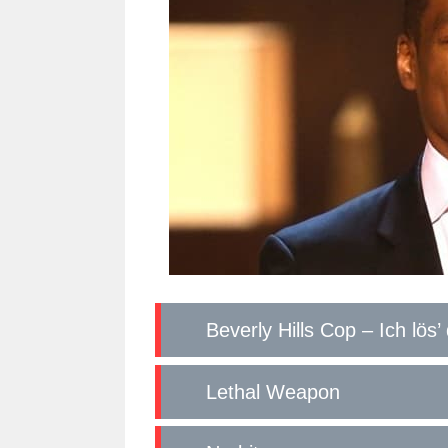
Beverly Hills Cop – Ich lös’
Lethal Weapon