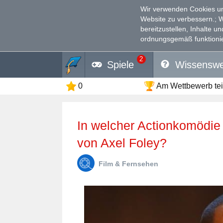
Wir verwenden Cookies un
Website zu verbessern.
; 
bereitzustellen, Inhalte u
ordnungsgemäß funktionie
2
Spiele
Wissenswe
0
Am Wettbewerb te
In welcher Actionkomödie spielte Eddie Murphy die Rolle
von Axel Foley?
Film & Fernsehen