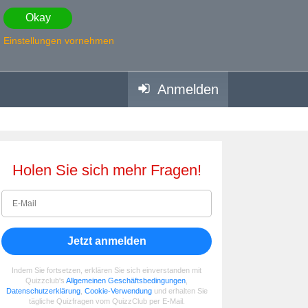
Okay
Einstellungen vornehmen
Anmelden
Holen Sie sich mehr Fragen!
Jetzt anmelden
Indem Sie fortsetzen, erklären Sie sich einverstanden mit
Quizzclub's
Allgemeinen Geschäftsbedingungen
,
Datenschutzerklärung
,
Cookie-Verwendung
und erhalten Sie
tägliche Quizfragen vom QuizzClub per E-Mail.