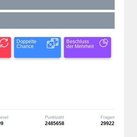
Doppelte
Beschluss
Chance
der Mehrheit
Level
Punktzahl
Fragen
99
2485658
29922