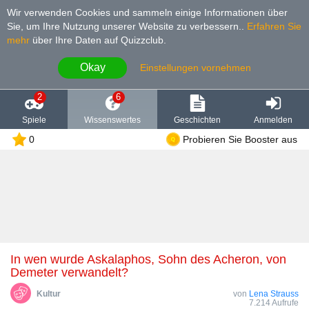
Wir verwenden Cookies und sammeln einige Informationen über
Sie, um Ihre Nutzung unserer Website zu verbessern.
.
Erfahren Sie
mehr
über Ihre Daten auf Quizzclub.
Okay
Einstellungen vornehmen
2
6
Spiele
Wissenswertes
Geschichten
Anmelden
0
Probieren Sie Booster aus
In wen wurde Askalaphos, Sohn des Acheron, von
Demeter verwandelt?
Kultur
von
Lena Strauss
7.214 Aufrufe