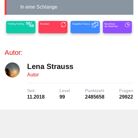
In eine Schlange
Fünfzig-Fünfzig
Ersetzen
Doppelte Chance
Beschluss
der Mehrheit
Autor:
Lena Strauss
Autor
Seit
Level
Punktzahl
Fragen
11.2018
99
2485658
29922