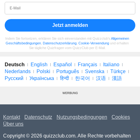
Jetzt anmelden
Indem Sie fortsetzen, erklären Sie sich einverstanden mit Quizzclub's
Allgemeinen
Geschäftsbedingungen
,
Datenschutzerklärung
,
Cookie-Verwendung
und erhalten
Sie tägliche Quizfragen vom QuizzClub per E-Mail.
Deutsch
English
Español
Français
Italiano
Nederlands
Polski
Português
Svenska
Türkçe
Русский
Українська
हिन्दी
한국어
汉语
漢語
WERBUNG
Kontakt
Datenschutz
Nutzungsbedingungen
Cookies
Über uns
Copyright © 2026 quizzclub.com. Alle Rechte vorbehalten