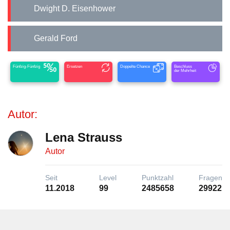
Dwight D. Eisenhower
Gerald Ford
Fünfzig-Fünfzig
Ersetzen
Doppelte Chance
Beschluss
der Mehrheit
Autor:
Lena Strauss
Autor
Seit
Level
Punktzahl
Fragen
11.2018
99
2485658
29922