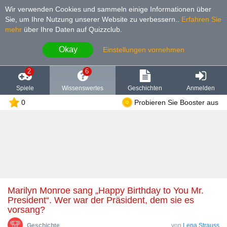
Wir verwenden Cookies und sammeln einige Informationen über
Sie, um Ihre Nutzung unserer Website zu verbessern.
.
Erfahren Sie
mehr
über Ihre Daten auf Quizzclub.
Okay
Einstellungen vornehmen
2
6
Spiele
Wissenswertes
Geschichten
Anmelden
0
Probieren Sie Booster aus
Marilyn Monroe sang „Happy Birthday to You Mr.
President“. Wer war der Präsident, dem sie es
vorsang?
Geschichte
von
Lena Strauss