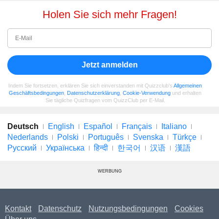
Holen Sie sich mehr Fragen!
Jetzt anmelden
Indem Sie fortsetzen, erklären Sie sich einverstanden mit Quizzclub's
Allgemeinen
Geschäftsbedingungen
,
Datenschutzerklärung
,
Cookie-Verwendung
und erhalten
Sie tägliche Quizfragen vom QuizzClub per E-Mail.
Deutsch
English
Español
Français
Italiano
Nederlands
Polski
Português
Svenska
Türkçe
Русский
Українська
हिन्दी
한국어
汉语
漢語
WERBUNG
Kontakt
Datenschutz
Nutzungsbedingungen
Cookies