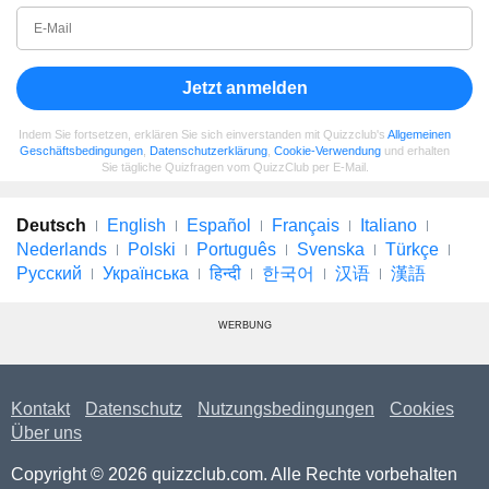
Jetzt anmelden
Indem Sie fortsetzen, erklären Sie sich einverstanden mit Quizzclub's
Allgemeinen
Geschäftsbedingungen
,
Datenschutzerklärung
,
Cookie-Verwendung
und erhalten
Sie tägliche Quizfragen vom QuizzClub per E-Mail.
Deutsch
English
Español
Français
Italiano
Nederlands
Polski
Português
Svenska
Türkçe
Русский
Українська
हिन्दी
한국어
汉语
漢語
WERBUNG
Kontakt
Datenschutz
Nutzungsbedingungen
Cookies
Über uns
Copyright © 2026 quizzclub.com. Alle Rechte vorbehalten