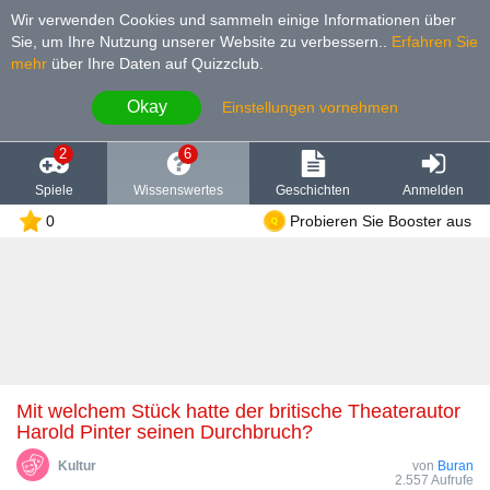
Wir verwenden Cookies und sammeln einige Informationen über
Sie, um Ihre Nutzung unserer Website zu verbessern.
.
Erfahren Sie
mehr
über Ihre Daten auf Quizzclub.
Okay
Einstellungen vornehmen
2
6
Spiele
Wissenswertes
Geschichten
Anmelden
0
Probieren Sie Booster aus
Mit welchem Stück hatte der britische Theaterautor
Harold Pinter seinen Durchbruch?
Kultur
von
Buran
2.557 Aufrufe