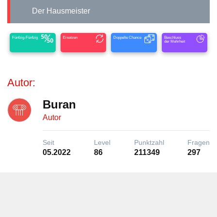
Der Hausmeister
Fünfzig-Fünfzig
Ersetzen
Doppelte Chance
Beschluss
der Mehrheit
Autor:
Buran
Autor
Seit
Level
Punktzahl
Fragen
05.2022
86
211349
297