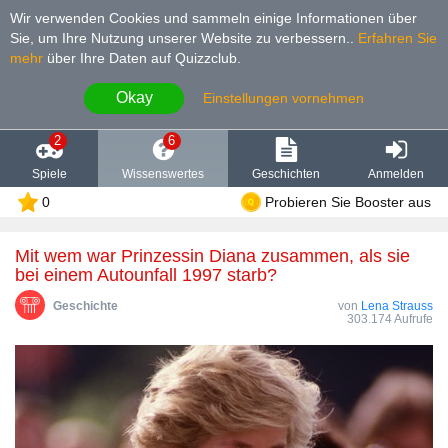
Wir verwenden Cookies und sammeln einige Informationen über
Sie, um Ihre Nutzung unserer Website zu verbessern.
.
Erfahren Sie
mehr
über Ihre Daten auf Quizzclub.
Okay
Einstellungen vornehmen
2
6
Spiele
Wissenswertes
Geschichten
Anmelden
0
Probieren Sie Booster aus
Mit wem war Prinzessin Diana zusammen, als sie
bei einem Autounfall 1997 starb?
Geschichte
von
Lena Strauss
303.174 Aufrufe