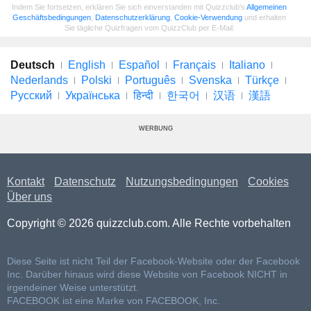
Indem Sie fortsetzen, erklären Sie sich einverstanden mit Quizzclub's
Allgemeinen
Geschäftsbedingungen
,
Datenschutzerklärung
,
Cookie-Verwendung
und erhalten
Sie tägliche Quizfragen vom QuizzClub per E-Mail.
Deutsch
English
Español
Français
Italiano
Nederlands
Polski
Português
Svenska
Türkçe
Русский
Українська
हिन्दी
한국어
汉语
漢語
WERBUNG
Kontakt
Datenschutz
Nutzungsbedingungen
Cookies
Über uns
Copyright © 2026 quizzclub.com. Alle Rechte vorbehalten
Diese Seite ist nicht Teil der Facebook-Website oder der Facebook
Inc. Darüber hinaus wird diese Website von Facebook NICHT in
irgendeiner Weise unterstützt.
FACEBOOK ist eine Marke von FACEBOOK, Inc.