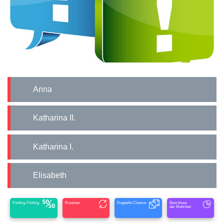
Anna
Katharina II.
Katharina I.
Elisabeth
Fünfzig-Fünfzig
Ersetzen
Doppelte Chance
Beschluss
der Mehrheit