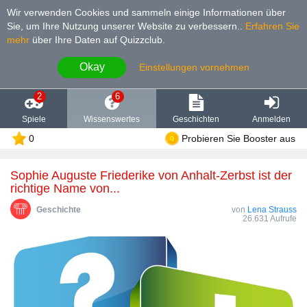
Wir verwenden Cookies und sammeln einige Informationen über
Sie, um Ihre Nutzung unserer Website zu verbessern.
.
Erfahren Sie
mehr
über Ihre Daten auf Quizzclub.
Okay
Einstellungen vornehmen
2
6
Spiele
Wissenswertes
Geschichten
Anmelden
0
Probieren Sie Booster aus
Sophie Auguste Friederike von Anhalt-Zerbst ist der
richtige Name von...
Geschichte
von
Lena Strauss
26.631 Aufrufe