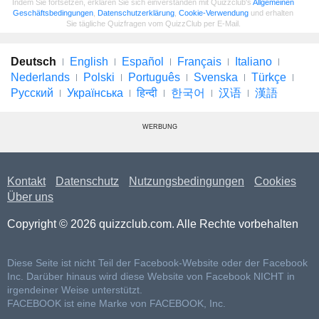
Indem Sie fortsetzen, erklären Sie sich einverstanden mit Quizzclub's
Allgemeinen
Geschäftsbedingungen
,
Datenschutzerklärung
,
Cookie-Verwendung
und erhalten
Sie tägliche Quizfragen vom QuizzClub per E-Mail.
Deutsch
English
Español
Français
Italiano
Nederlands
Polski
Português
Svenska
Türkçe
Русский
Українська
हिन्दी
한국어
汉语
漢語
WERBUNG
Kontakt
Datenschutz
Nutzungsbedingungen
Cookies
Über uns
Copyright © 2026 quizzclub.com. Alle Rechte vorbehalten
Diese Seite ist nicht Teil der Facebook-Website oder der Facebook
Inc. Darüber hinaus wird diese Website von Facebook NICHT in
irgendeiner Weise unterstützt.
FACEBOOK ist eine Marke von FACEBOOK, Inc.