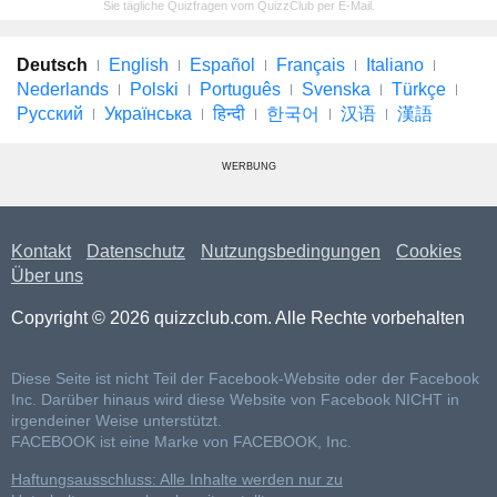
Sie tägliche Quizfragen vom QuizzClub per E-Mail.
Deutsch
English
Español
Français
Italiano
Nederlands
Polski
Português
Svenska
Türkçe
Русский
Українська
हिन्दी
한국어
汉语
漢語
WERBUNG
Kontakt
Datenschutz
Nutzungsbedingungen
Cookies
Über uns
Copyright © 2026 quizzclub.com. Alle Rechte vorbehalten
Diese Seite ist nicht Teil der Facebook-Website oder der Facebook
Inc. Darüber hinaus wird diese Website von Facebook NICHT in
irgendeiner Weise unterstützt.
FACEBOOK ist eine Marke von FACEBOOK, Inc.
Haftungsausschluss: Alle Inhalte werden nur zu