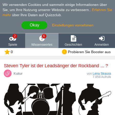
Wir verwenden Cookies und sammeln einige Informationen über
Sie, um Ihre Nutzung unserer Website zu verbessern.
.
Erfahren Sie
mehr
über Ihre Daten auf Quizzclub.
Okay
Einstellungen vornehmen
2
6
Spiele
Wissenswertes
Geschichten
Anmelden
0
Probieren Sie Booster aus
Steven Tyler ist der Leadsänger der Rockband ... ?
Kultur
von
Lena Strauss
7.858 Aufrufe