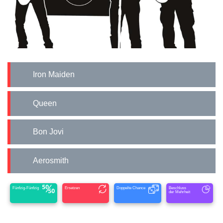
Iron Maiden
Queen
Bon Jovi
Aerosmith
Fünfzig-Fünfzig
Ersetzen
Doppelte Chance
Beschluss
der Mehrheit