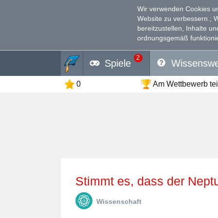
Wir verwenden Cookies un
Website zu verbessern.
; 
bereitzustellen, Inhalte u
ordnungsgemäß funktionie
2
Spiele
Wissenswe
0
Am Wettbewerb te
Stimmt es, dass der Neptu
Wissenschaft