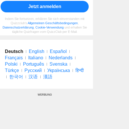
Jetzt anmelden
Indem Sie fortsetzen, erklären Sie sich einverstanden mit
Quizzclub's
Allgemeinen Geschäftsbedingungen
,
Datenschutzerklärung
,
Cookie-Verwendung
und erhalten Sie
tägliche Quizfragen vom QuizzClub per E-Mail.
Deutsch
English
Español
Français
Italiano
Nederlands
Polski
Português
Svenska
Türkçe
Русский
Українська
हिन्दी
한국어
汉语
漢語
WERBUNG