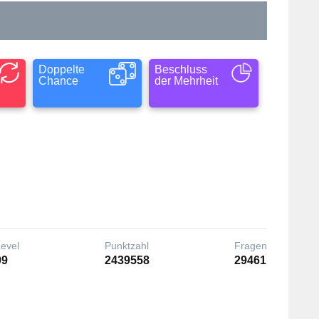
Doppelte
Beschluss
Chance
der Mehrheit
Level
Punktzahl
Fragen
99
2439558
29461