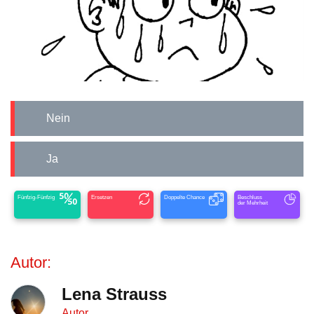
Nein
Ja
Fünfzig-Fünfzig
Ersetzen
Doppelte Chance
Beschluss
der Mehrheit
Autor:
Lena Strauss
Autor