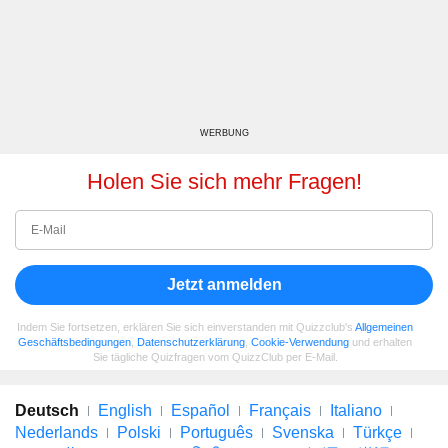
WERBUNG
Holen Sie sich mehr Fragen!
Jetzt anmelden
Indem Sie fortsetzen, erklären Sie sich einverstanden mit Quizzclub's
Allgemeinen
Geschäftsbedingungen
,
Datenschutzerklärung
,
Cookie-Verwendung
und erhalten
Sie tägliche Quizfragen vom QuizzClub per E-Mail.
Deutsch
English
Español
Français
Italiano
Nederlands
Polski
Português
Svenska
Türkçe