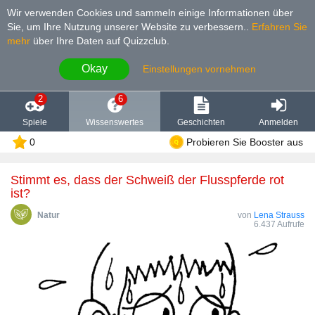
Wir verwenden Cookies und sammeln einige Informationen über
Sie, um Ihre Nutzung unserer Website zu verbessern.
.
Erfahren Sie
mehr
über Ihre Daten auf Quizzclub.
Okay
Einstellungen vornehmen
2
6
Spiele
Wissenswertes
Geschichten
Anmelden
0
Probieren Sie Booster aus
Stimmt es, dass der Schweiß der Flusspferde rot
ist?
Natur
von
Lena Strauss
6.437 Aufrufe