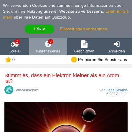
Wir verwenden Cookies und sammeln einige Informationen über
Sie, um Ihre Nutzung unserer Website zu verbessern.
.
Erfahren Sie
mehr
über Ihre Daten auf Quizzclub.
Okay
Einstellungen vornehmen
2
6
Spiele
Wissenswertes
Geschichten
Anmelden
0
Probieren Sie Booster aus
Stimmt es, dass ein Elektron kleiner als ein Atom
ist?
Wissenschaft
von
Lena Strauss
6.982 Aufrufe