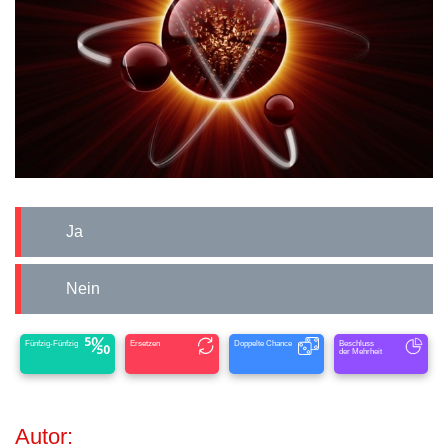
Ja
Nein
Fünfzig-Fünfzig
Ersetzen
Doppelte Chance
Beschluss
der Mehrheit
Autor: