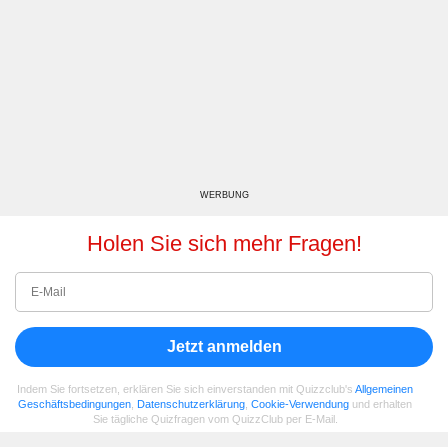
WERBUNG
Holen Sie sich mehr Fragen!
Jetzt anmelden
Indem Sie fortsetzen, erklären Sie sich einverstanden mit Quizzclub's
Allgemeinen
Geschäftsbedingungen
,
Datenschutzerklärung
,
Cookie-Verwendung
und erhalten
Sie tägliche Quizfragen vom QuizzClub per E-Mail.