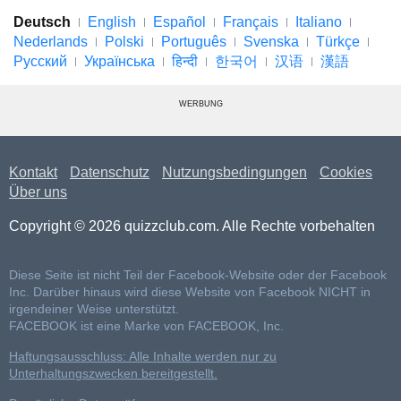
Deutsch
English
Español
Français
Italiano
Nederlands
Polski
Português
Svenska
Türkçe
Русский
Українська
हिन्दी
한국어
汉语
漢語
WERBUNG
Kontakt
Datenschutz
Nutzungsbedingungen
Cookies
Über uns
Copyright © 2026 quizzclub.com. Alle Rechte vorbehalten
Diese Seite ist nicht Teil der Facebook-Website oder der Facebook
Inc. Darüber hinaus wird diese Website von Facebook NICHT in
irgendeiner Weise unterstützt.
FACEBOOK ist eine Marke von FACEBOOK, Inc.
Haftungsausschluss: Alle Inhalte werden nur zu
Unterhaltungszwecken bereitgestellt.