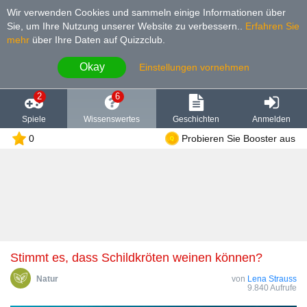
Wir verwenden Cookies und sammeln einige Informationen über
Sie, um Ihre Nutzung unserer Website zu verbessern.
.
Erfahren Sie
mehr
über Ihre Daten auf Quizzclub.
Okay
Einstellungen vornehmen
2
6
Spiele
Wissenswertes
Geschichten
Anmelden
0
Probieren Sie Booster aus
Stimmt es, dass Schildkröten weinen können?
Natur
von
Lena Strauss
9.840 Aufrufe