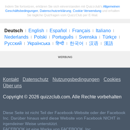
Indem Sie fortsetzen, erklären Sie sich einverstanden mit Quizzclub's
Allgemeinen
Geschäftsbedingungen
,
Datenschutzerklärung
,
Cookie-Verwendung
und erhalten
Sie tägliche Quizfragen vom QuizzClub per E-Mail.
Deutsch
English
Español
Français
Italiano
Nederlands
Polski
Português
Svenska
Türkçe
Русский
Українська
हिन्दी
한국어
汉语
漢語
WERBUNG
Kontakt
Datenschutz
Nutzungsbedingungen
Cookies
Über uns
Copyright © 2026 quizzclub.com. Alle Rechte vorbehalten
Diese Seite ist nicht Teil der Facebook-Website oder der Facebook
Inc. Darüber hinaus wird diese Website von Facebook NICHT in
irgendeiner Weise unterstützt.
FACEBOOK ist eine Marke von FACEBOOK, Inc.