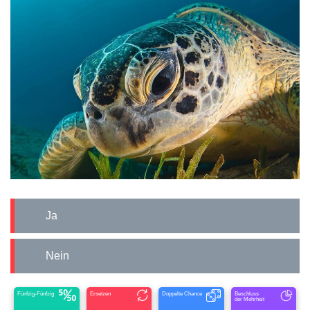
Ja
Nein
Fünfzig-Fünfzig
Ersetzen
Doppelte Chance
Beschluss
der Mehrheit