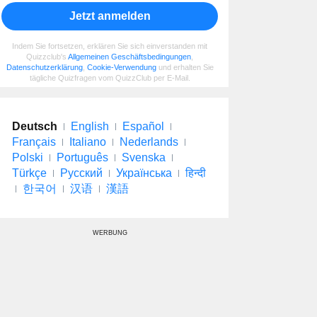
Jetzt anmelden
Indem Sie fortsetzen, erklären Sie sich einverstanden mit
Quizzclub's
Allgemeinen Geschäftsbedingungen
,
Datenschutzerklärung
,
Cookie-Verwendung
und erhalten Sie
tägliche Quizfragen vom QuizzClub per E-Mail.
Deutsch
English
Español
Français
Italiano
Nederlands
Polski
Português
Svenska
Türkçe
Русский
Українська
हिन्दी
한국어
汉语
漢語
WERBUNG