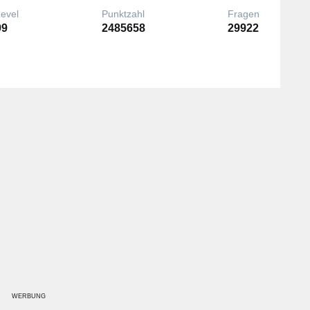
Level
Punktzahl
Fragen
99
2485658
29922
WERBUNG