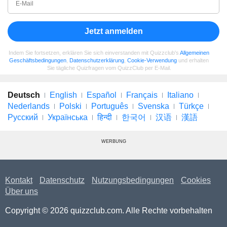
Jetzt anmelden
Indem Sie fortsetzen, erklären Sie sich einverstanden mit Quizzclub's
Allgemeinen
Geschäftsbedingungen
,
Datenschutzerklärung
,
Cookie-Verwendung
und erhalten
Sie tägliche Quizfragen vom QuizzClub per E-Mail.
Deutsch
English
Español
Français
Italiano
Nederlands
Polski
Português
Svenska
Türkçe
Русский
Українська
हिन्दी
한국어
汉语
漢語
WERBUNG
Kontakt
Datenschutz
Nutzungsbedingungen
Cookies
Über uns
Copyright © 2026 quizzclub.com. Alle Rechte vorbehalten