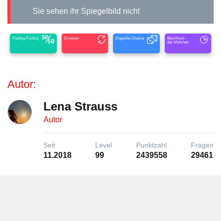
Sie sehen ihr Spiegelbild nicht
Fünfzig-Fünfzig
Ersetzen
Doppelte Chance
Beschluss
der Mehrheit
Autor:
Lena Strauss
Autor
Seit
Level
Punktzahl
Fragen
11.2018
99
2439558
29461