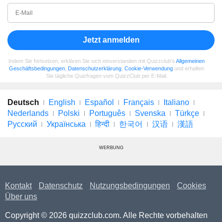
Jetzt anmelden
Indem Sie fortsetzen, erklären Sie sich einverstanden mit Quizzclub's
Allgemeinen
Geschäftsbedingungen
,
Datenschutzerklärung
,
Cookie-Verwendung
und erhalten
Sie tägliche Quizfragen vom QuizzClub per E-Mail.
Deutsch
English
Español
Français
Italiano
Nederlands
Polski
Português
Svenska
Türkçe
Русский
Українська
हिन्दी
한국어
汉语
漢語
WERBUNG
Kontakt
Datenschutz
Nutzungsbedingungen
Cookies
Über uns
Copyright © 2026 quizzclub.com. Alle Rechte vorbehalten