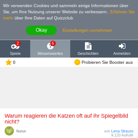
Wir verwenden Cookies und sammeln einige Informationen über
Sie, um Ihre Nutzung unserer Website zu verbessern.
.
Erfahren Sie
mehr
über Ihre Daten auf Quizzclub.
Okay
Einstellungen vornehmen
2
6
Spiele
Wissenswertes
Geschichten
Anmelden
0
Probieren Sie Booster aus
Warum reagieren die Katzen oft auf ihr Spiegelbild
nicht?
Natur
von
Lena Strauss
9.120 Aufrufe