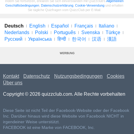
Indem Sie fortsetzen, erklären Sie sich einverstanden mit Quizzclub's
Allgemeinen
Geschäftsbedingungen
,
Datenschutzerklärung
,
Cookie-Verwendung
und erhalten
Sie tägliche Quizfragen vom QuizzClub per E-Mail.
Deutsch
English
Español
Français
Italiano
Nederlands
Polski
Português
Svenska
Türkçe
Русский
Українська
हिन्दी
한국어
汉语
漢語
WERBUNG
Kontakt
Datenschutz
Nutzungsbedingungen
Cookies
Über uns
Copyright © 2026 quizzclub.com. Alle Rechte vorbehalten
Diese Seite ist nicht Teil der Facebook-Website oder der Facebook
Inc. Darüber hinaus wird diese Website von Facebook NICHT in
irgendeiner Weise unterstützt.
FACEBOOK ist eine Marke von FACEBOOK, Inc.