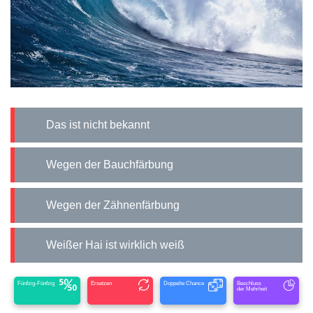
Das ist nicht bekannt
Wegen der Bauchfärbung
Wegen der Zähnenfärbung
Weißer Hai ist wirklich weiß
Fünfzig-Fünfzig
Ersetzen
Doppelte Chance
Beschluss
der Mehrheit