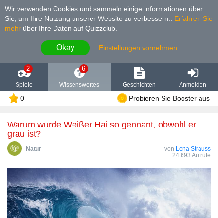
Wir verwenden Cookies und sammeln einige Informationen über
Sie, um Ihre Nutzung unserer Website zu verbessern.
.
Erfahren Sie
mehr
über Ihre Daten auf Quizzclub.
Okay
Einstellungen vornehmen
2
6
Spiele
Wissenswertes
Geschichten
Anmelden
0
Probieren Sie Booster aus
Warum wurde Weißer Hai so gennant, obwohl er
grau ist?
Natur
von
Lena Strauss
24.693 Aufrufe