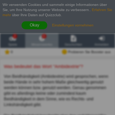
Wir verwenden Cookies und sammeln einige Informationen über
Sie, um Ihre Nutzung unserer Website zu verbessern.
.
Erfahren Sie
mehr
über Ihre Daten auf Quizzclub.
Okay
Einstellungen vornehmen
2
6
Spiele
Wissenswertes
Geschichten
Anmelden
0
Probieren Sie Booster aus
Was bedeutet das Wort "Ambidextrie"?
Von Beidhändigkeit (Ambidextrie) wird gesprochen, wenn
beide Hände in sehr hohem Maße gleichwertig genutzt
werden können bzw. genutzt werden. Genau genommen
gibt es allerdings keine oder zumindest kaum
Beidhändigkeit in dem Sinne, wie es Rechts- und
Linkshändigkeit gibt.