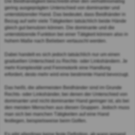
Die Beidhändigkeit beschreibt eher den verhältnismäßig
gering ausgeprägten Unterschied von dominanter und
unterstützender Hand. Das bedeutet, dass Beidhänder in
Bezug auf sehr viele Tätigkeiten tatsächlich beide Hände
gleich gut benutzen können. Die dominante und die
unterstützende Funktion bei einer Tätigkeit können also in
hohem Maße nach Belieben vertauscht werden.
Dabei handelt es sich jedoch tatsächlich nur um einen
graduellen Unterschied zu Rechts- oder Linkshändern. Je
mehr Komplexität und Feinmotorik eine Handlung
erfordert, desto mehr wird eine bestimmte Hand bevorzugt.
Das heißt, die allermeisten Beidhänder sind im Grunde
Rechts- oder Linkshänder, bei denen der Unterschied von
dominanter und nicht dominanter Hand geringer ist, als bei
den meisten Menschen aus diesen Gruppen. Jedoch muss
man sich bei manchen Tätigkeiten auf eine Hand
festlegen, beispielsweise beim Golfen.
Es gibt allerdings keine feste Definition, ab wann jemand