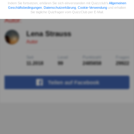
Antworten zeigen
Indem Sie fortsetzen, erklären Sie sich einverstanden mit Quizzclub's
Allgemeinen
Geschäftsbedingungen
,
Datenschutzerklärung
,
Cookie-Verwendung
und erhalten
Sie tägliche Quizfragen vom QuizzClub per E-Mail.
Autor:
Lena Strauss
Autor
Seit
Level
Punktzahl
Fragen
11.2018
99
2485658
29922
Teilen
auf Facebook