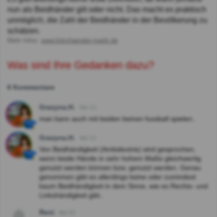
nun als Beidhänder gilt oder nicht. Das macht es praktisch
unmöglich, die Zahl der Beidhänder in der Bevölkerung zu
schätzen.
Mehr Infos:
www.linkshaender-markt.de
Was sind Ihre Gedanken dazu?
6 Kommentare
Grazyna.H.
Vor 1J
man kann auch mit beiden beinen fussball spielen..
Grazyna.H.
Vor 1J
Von Beidhändigkeit (Ambidextrie) wird gesprochen,
wenn beide Hände in sehr hohem Maße gleichwertig
genutzt werden können bzw. genutzt werden. Genau
genommen gibt es allerdings keine oder zumindest
kaum Beidhändigkeit in dem Sinne, wie es Rechts- und
Linkshändigkeit gibt..
Reni
Vor 3J