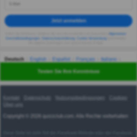
Jetzt anmelden
Indem Sie fortsetzen, erklären Sie sich einverstanden mit Quizzclub's
Allgemeinen
Geschäftsbedingungen
,
Datenschutzerklärung
,
Cookie-Verwendung
und erhalten
Sie tägliche Quizfragen vom QuizzClub per E-Mail.
Deutsch
English
Español
Français
Italiano
Nederlands
Polski
Português
Svenska
Türkçe
Testen Sie Ihre Kenntnisse
Русский
Українська
हिन्दी
한국어
汉语
漢語
Kontakt
Datenschutz
Nutzungsbedingungen
Cookies
Über uns
Copyright © 2026 quizzclub.com. Alle Rechte vorbehalten
Diese Seite ist nicht Teil der Facebook-Website oder der Facebook