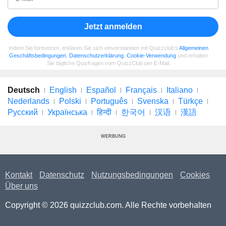
Jetzt anmelden
Indem Sie fortsetzen, erklären Sie sich einverstanden mit Quizzclub's
Allgemeinen
Geschäftsbedingungen
,
Datenschutzerklärung
,
Cookie-Verwendung
und erhalten
Sie tägliche Quizfragen vom QuizzClub per E-Mail.
Deutsch
English
Español
Français
Italiano
Nederlands
Polski
Português
Svenska
Türkçe
Русский
Українська
हिन्दी
한국어
汉语
漢語
WERBUNG
Kontakt
Datenschutz
Nutzungsbedingungen
Cookies
Über uns
Copyright © 2026 quizzclub.com. Alle Rechte vorbehalten