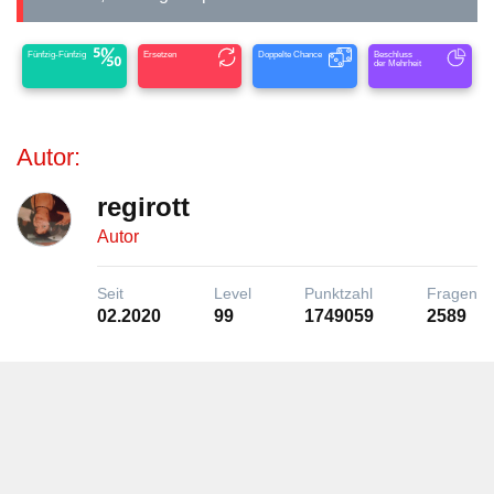
Fünfzig-Fünfzig
Ersetzen
Doppelte Chance
Beschluss
der Mehrheit
Autor:
regirott
Autor
Seit
Level
Punktzahl
Fragen
02.2020
99
1749059
2589