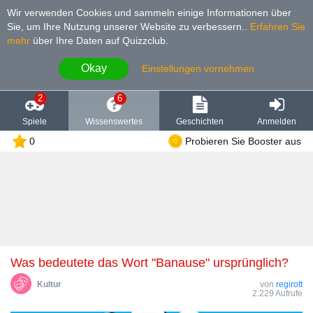
Wir verwenden Cookies und sammeln einige Informationen über
Sie, um Ihre Nutzung unserer Website zu verbessern.
.
Erfahren Sie
mehr
über Ihre Daten auf Quizzclub.
Okay
Einstellungen vornehmen
2
6
Spiele
Wissenswertes
Geschichten
Anmelden
0
Probieren Sie Booster aus
Was bedeutete das Wort "Banause" ursprünglich?
Kultur
von
regirott
2.229 Aufrufe