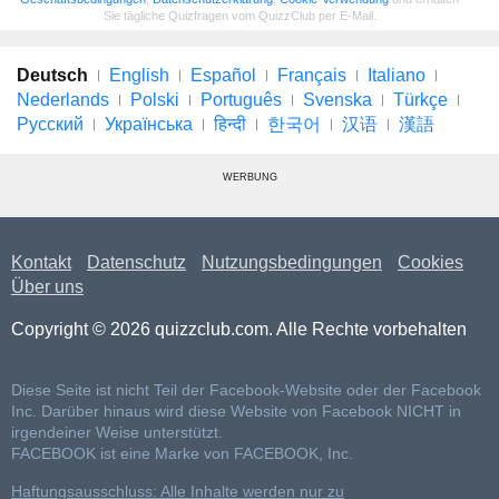
Sie tägliche Quizfragen vom QuizzClub per E-Mail.
Deutsch
English
Español
Français
Italiano
Nederlands
Polski
Português
Svenska
Türkçe
Русский
Українська
हिन्दी
한국어
汉语
漢語
WERBUNG
Kontakt
Datenschutz
Nutzungsbedingungen
Cookies
Über uns
Copyright © 2026 quizzclub.com. Alle Rechte vorbehalten
Diese Seite ist nicht Teil der Facebook-Website oder der Facebook
Inc. Darüber hinaus wird diese Website von Facebook NICHT in
irgendeiner Weise unterstützt.
FACEBOOK ist eine Marke von FACEBOOK, Inc.
Haftungsausschluss: Alle Inhalte werden nur zu