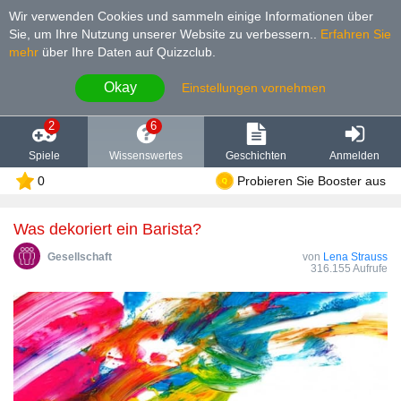
Wir verwenden Cookies und sammeln einige Informationen über
Sie, um Ihre Nutzung unserer Website zu verbessern.
.
Erfahren Sie
mehr
über Ihre Daten auf Quizzclub.
Okay
Einstellungen vornehmen
2
6
Spiele
Wissenswertes
Geschichten
Anmelden
0
Probieren Sie Booster aus
Was dekoriert ein Barista?
Gesellschaft
von
Lena Strauss
316.155 Aufrufe