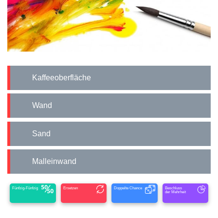
Kaffeeoberfläche
Wand
Sand
Malleinwand
Fünfzig-Fünfzig
Ersetzen
Doppelte Chance
Beschluss
der Mehrheit