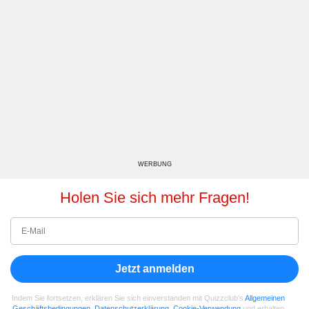
WERBUNG
Holen Sie sich mehr Fragen!
Jetzt anmelden
Indem Sie fortsetzen, erklären Sie sich einverstanden mit Quizzclub's
Allgemeinen
Geschäftsbedingungen
,
Datenschutzerklärung
,
Cookie-Verwendung
und erhalten