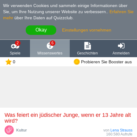
Wir verwenden Cookies und sammeln einige Informationen über
Sie, um Ihre Nutzung unserer Website zu verbessern.
.
Erfahren Sie
mehr
über Ihre Daten auf Quizzclub.
Okay
Einstellungen vornehmen
2
6
Spiele
Wissenswertes
Geschichten
Anmelden
0
Probieren Sie Booster aus
Was feiert ein jüdischer Junge, wenn er 13 Jahre alt
wird?
Kultur
von
Lena Strauss
160.580 Aufrufe