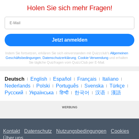
Holen Sie sich mehr Fragen!
Jetzt anmelden
Indem Sie fortsetzen, erklären Sie sich einverstanden mit Quizzclub's
Allgemeinen
Geschäftsbedingungen
,
Datenschutzerklärung
,
Cookie-Verwendung
und erhalten
Sie tägliche Quizfragen vom QuizzClub per E-Mail.
Deutsch
English
Español
Français
Italiano
Nederlands
Polski
Português
Svenska
Türkçe
Русский
Українська
हिन्दी
한국어
汉语
漢語
WERBUNG
Kontakt
Datenschutz
Nutzungsbedingungen
Cookies
Über uns