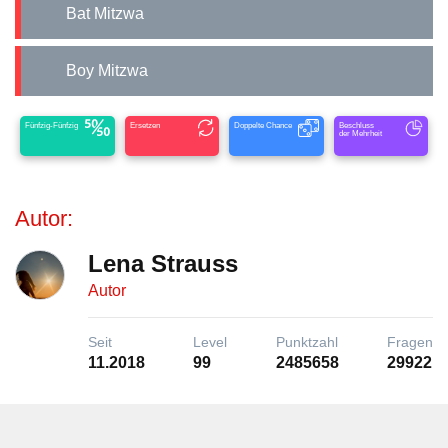
Bat Mitzwa
Boy Mitzwa
Fünfzig-Fünfzig
Ersetzen
Doppelte Chance
Beschluss
der Mehrheit
Autor:
Lena Strauss
Autor
Seit
Level
Punktzahl
Fragen
11.2018
99
2485658
29922