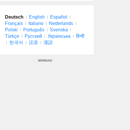
Deutsch
English
Español
Français
Italiano
Nederlands
Polski
Português
Svenska
Türkçe
Русский
Українська
हिन्दी
한국어
汉语
漢語
WERBUNG