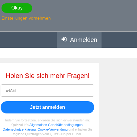
Okay
Einstellungen vornehmen
Anmelden
Holen Sie sich mehr Fragen!
Jetzt anmelden
Indem Sie fortsetzen, erklären Sie sich einverstanden mit
Quizzclub's
Allgemeinen Geschäftsbedingungen
,
Datenschutzerklärung
,
Cookie-Verwendung
und erhalten Sie
tägliche Quizfragen vom QuizzClub per E-Mail.