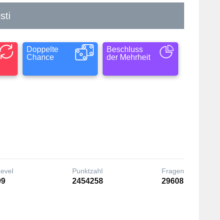
sti
Doppelte
Beschluss
Chance
der Mehrheit
Level
Punktzahl
Fragen
99
2454258
29608