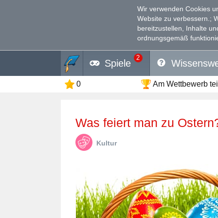
Wir verwenden Cookies un
Website zu verbessern.
; 
bereitzustellen, Inhalte u
ordnungsgemäß funktionie
2
Spiele
Wissenswe
0
Am Wettbewerb te
Was feiert man zu Ostern
Kultur