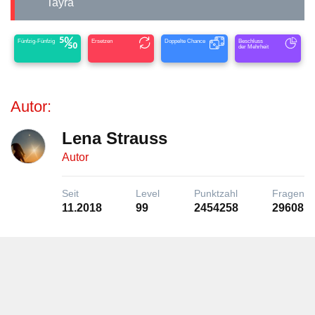
Tayra
Fünfzig-Fünfzig
Ersetzen
Doppelte Chance
Beschluss
der Mehrheit
Autor:
Lena Strauss
Autor
Seit
Level
Punktzahl
Fragen
11.2018
99
2454258
29608