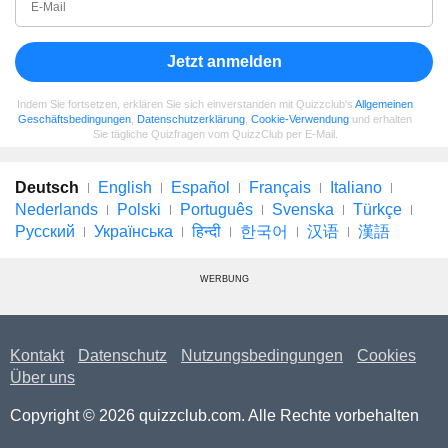
Jetzt anmelden
Indem Sie fortsetzen, erklären Sie sich einverstanden mit Quizzclub's
Allgemeinen
Geschäftsbedingungen
,
Datenschutzerklärung
,
Cookie-Verwendung
und erhalten
Sie tägliche Quizfragen vom QuizzClub per E-Mail.
Deutsch
English
Español
Français
Italiano
Nederlands
Polski
Português
Svenska
Türkçe
Русский
Українська
हिन्दी
한국어
汉语
漢語
WERBUNG
Kontakt
Datenschutz
Nutzungsbedingungen
Cookies
Über uns
Copyright © 2026 quizzclub.com. Alle Rechte vorbehalten