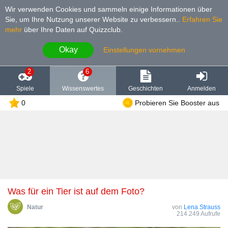
Wir verwenden Cookies und sammeln einige Informationen über
Sie, um Ihre Nutzung unserer Website zu verbessern.
.
Erfahren Sie
mehr
über Ihre Daten auf Quizzclub.
Okay
Einstellungen vornehmen
2
6
Spiele
Wissenswertes
Geschichten
Anmelden
0
Probieren Sie Booster aus
Was für ein Tier ist auf dem Foto?
Natur
von
Lena Strauss
214.249 Aufrufe