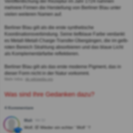
Veröffentlichung der Rezeptur im Jahr 1724 nahmen
mehrere Firmen die Herstellung von Berliner Blau unter
vielen weiteren Namen auf.
Berliner Blau gilt als die erste synthetische
Koordinationsverbindung. Seine tiefblaue Farbe verdankt
es Metall-Metall-Charge-Transfer-Übergängen, die im gelb-
roten Bereich Strahlung absorbieren und das blaue Licht
als Komplementärfarbe reflektieren.
Berliner Blau gilt als das erste moderne Pigment, das in
dieser Form nicht in der Natur vorkommt.
Mehr Infos:
de.wikipedia.org
Was sind Ihre Gedanken dazu?
4 Kommentare
Mali
Vor 3J
Wolf, 🤣 Wieder ein echter ' Wolf ' !!