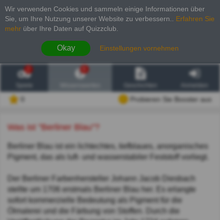
Wir verwenden Cookies und sammeln einige Informationen über
Sie, um Ihre Nutzung unserer Website zu verbessern.
.
Erfahren Sie
mehr
über Ihre Daten auf Quizzclub.
Okay
Einstellungen vornehmen
2
6
Spiele
Wissenswertes
Geschichten
Anmelden
0
Probieren Sie Booster aus
Was ist "Berliner Blau"?
Berliner Blau ist ein lichtechtes, tiefblaues, anorganisches
Pigment, das als luft- und wasserstabiler Feststoff vorliegt.
Der Berliner Farbenhersteller Johann Jacob Diesbach
stellte um 1706 erstmals Berliner Blau her. Es erlangte
sofort kommerzielle Bedeutung als Pigment für die
Ölmalerei und die Färbung von Stoffen. Durch die