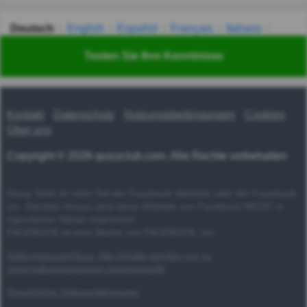
Deutsch
English
Español
Français
Italiano
Nederlands
Polski
Português
Svenska
Türkçe
Testen Sie Ihre Kenntnisse
Русский
Українська
हिन्दी
한국어
汉语
漢語
Kontakt
Datenschutz
Nutzungsbedingungen
Cookies
Über uns
Copyright © 2026 quizzclub.com. Alle Rechte vorbehalten
Diese Seite ist nicht Teil der Facebook-Website oder der Facebook
Inc. Darüber hinaus wird diese Website von Facebook NICHT in
irgendeiner Weise unterstützt.
FACEBOOK ist eine Marke von FACEBOOK, Inc.
Haftungsausschluss: Alle Inhalte werden nur zu
Unterhaltungszwecken bereitgestellt.
Persönliche Datenpräferenzen