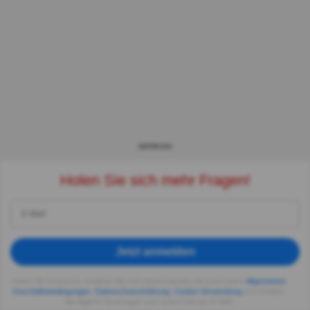
WERBUNG
Holen Sie sich mehr Fragen!
Jetzt anmelden
Indem Sie fortsetzen, erklären Sie sich einverstanden mit Quizzclub's
Allgemeinen
Geschäftsbedingungen
,
Datenschutzerklärung
,
Cookie-Verwendung
und erhalten
Sie tägliche Quizfragen vom QuizzClub per E-Mail.