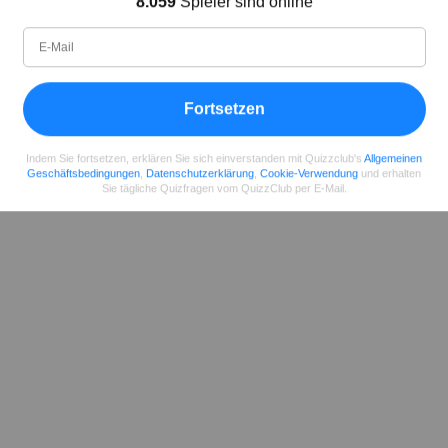
8.059
Spieler sind online
Fee
Autor (quizauthors.com)
Fortsetzen
Teilen
auf Facebook
Indem Sie fortsetzen, erklären Sie sich einverstanden mit Quizzclub's
Allgemeinen
Geschäftsbedingungen
,
Datenschutzerklärung
,
Cookie-Verwendung
und erhalten
Sie tägliche Quizfragen vom QuizzClub per E-Mail.