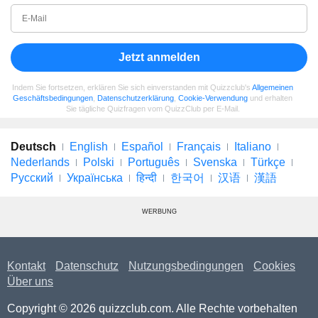
Jetzt anmelden
Indem Sie fortsetzen, erklären Sie sich einverstanden mit Quizzclub's
Allgemeinen
Geschäftsbedingungen
,
Datenschutzerklärung
,
Cookie-Verwendung
und erhalten
Sie tägliche Quizfragen vom QuizzClub per E-Mail.
Deutsch
English
Español
Français
Italiano
Nederlands
Polski
Português
Svenska
Türkçe
Русский
Українська
हिन्दी
한국어
汉语
漢語
WERBUNG
Kontakt
Datenschutz
Nutzungsbedingungen
Cookies
Über uns
Copyright © 2026 quizzclub.com. Alle Rechte vorbehalten