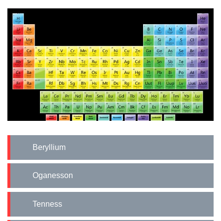
Beryllium
Oganesson
Tenness