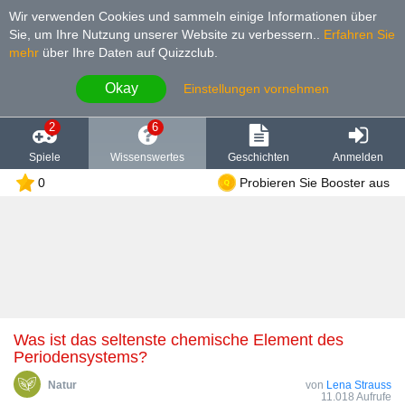
Wir verwenden Cookies und sammeln einige Informationen über
Sie, um Ihre Nutzung unserer Website zu verbessern.
.
Erfahren Sie
mehr
über Ihre Daten auf Quizzclub.
Okay
Einstellungen vornehmen
2
6
Spiele
Wissenswertes
Geschichten
Anmelden
0
Probieren Sie Booster aus
Was ist das seltenste chemische Element des
Periodensystems?
Natur
von
Lena Strauss
11.018 Aufrufe