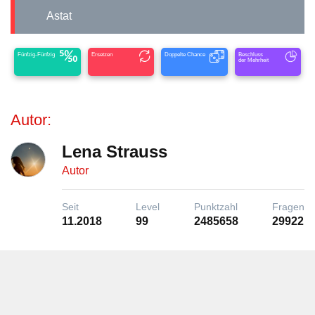
Astat
Fünfzig-Fünfzig
Ersetzen
Doppelte Chance
Beschluss
der Mehrheit
Autor:
Lena Strauss
Autor
Seit
Level
Punktzahl
Fragen
11.2018
99
2485658
29922