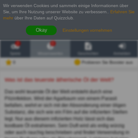
Wir verwenden Cookies und sammeln einige Informationen über
Sie, um Ihre Nutzung unserer Website zu verbessern.
.
Erfahren Sie
mehr
über Ihre Daten auf Quizzclub.
Okay
Einstellungen vornehmen
2
6
Spiele
Wissenswertes
Geschichten
Anmelden
0
Probieren Sie Booster aus
Was ist das teuerste ätherische Öl der Welt?
Das wohl teuerste Öl der Welt entsteht durch eine
Pilzinfektion. Wird der Agarbaum von einem Parasit
befallen, wehrt er sich mit der Absonderung einer öligen
Substanz, die sich wie ein Film auf die infizierten Stellen
legt. Nur aus diesem infizierten Holz lässt sich das
kostbare Öl extrahieren. Sein Duft wird als erdig würzig
oder auch rauchig beschrieben und findet Verwendung in