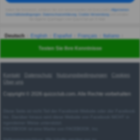
Indem Sie fortsetzen, erklären Sie sich einverstanden mit Quizzclub's
Allgemeinen
Geschäftsbedingungen
,
Datenschutzerklärung
,
Cookie-Verwendung
und erhalten
Sie tägliche Quizfragen vom QuizzClub per E-Mail.
Deutsch
English
Español
Français
Italiano
Nederlands
Polski
Português
Svenska
Türkçe
Testen Sie Ihre Kenntnisse
Русский
Українська
हिन्दी
한국어
汉语
漢語
Kontakt
Datenschutz
Nutzungsbedingungen
Cookies
Über uns
Copyright © 2026 quizzclub.com. Alle Rechte vorbehalten
Diese Seite ist nicht Teil der Facebook-Website oder der Facebook
Inc. Darüber hinaus wird diese Website von Facebook NICHT in
irgendeiner Weise unterstützt.
FACEBOOK ist eine Marke von FACEBOOK, Inc.
Haftungsausschluss: Alle Inhalte werden nur zu