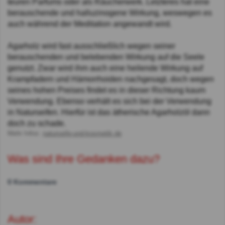
teuren Parfums oder als Räucherwerk. Letzteres hat eine
berauschende und halluzinogene Wirkung, weswegen es
auch während der Meditation angewandt wird.
Agarholz wird fast ausschließlich wegen seiner
berauschenden und belebenden Wirkung auf die Seele
genutzt. Zwar wird ihm auch eine heilende Wirkung auf
Krampfadern und Hämorrhoiden nachgesagt, doch wegen
seines hohen Preises findet es in dieser Richtung kaum
Verwendung. Ebenso verhält es sich bei der Verwendung
in Naturseifen. Hierfür ist das ätherische Agarholzöl dann
doch zu schade.
Mehr Infos:
naturseife-und-kosmetik.de
Was sind Ihre Gedanken dazu?
0 Kommentare
Autor: