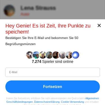
Lena Strauss
Autor
✕
Hey Genie! Es ist Zeit, Ihre Punkte zu
Seit
Level
Punktzahl
Fragen
speichern!
11.2018
99
2454258
29608
Bestätigen Sie Ihre E-Mail und bekommen Sie 50
Begrüßungsmünzen
Teilen
auf Facebook
7.274
Spieler sind online
Fortsetzen
Indem Sie fortsetzen, erklären Sie sich einverstanden mit Quizzclub's
Allgemeinen
Geschäftsbedingungen
,
Datenschutzerklärung
,
Cookie-Verwendung
und erhalten