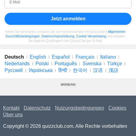
Jetzt anmelden
Indem Sie fortsetzen, erklären Sie sich einverstanden mit Quizzclub's
Allgemeinen
Geschäftsbedingungen
,
Datenschutzerklärung
,
Cookie-Verwendung
und erhalten
Sie tägliche Quizfragen vom QuizzClub per E-Mail.
Deutsch
English
Español
Français
Italiano
Nederlands
Polski
Português
Svenska
Türkçe
Русский
Українська
हिन्दी
한국어
汉语
漢語
WERBUNG
Kontakt
Datenschutz
Nutzungsbedingungen
Cookies
Über uns
Copyright © 2026 quizzclub.com. Alle Rechte vorbehalten