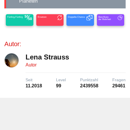
Planeten
Fünfzig-Fünfzig
Ersetzen
Doppelte Chance
Beschluss
der Mehrheit
Autor:
Lena Strauss
Autor
Seit
Level
Punktzahl
Fragen
11.2018
99
2439558
29461