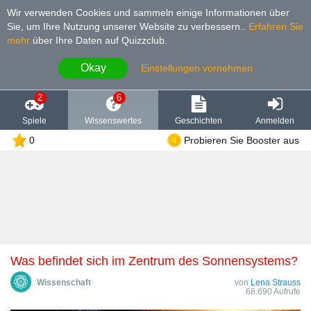
Wir verwenden Cookies und sammeln einige Informationen über
Sie, um Ihre Nutzung unserer Website zu verbessern.
.
Erfahren Sie
mehr
über Ihre Daten auf Quizzclub.
Okay
Einstellungen vornehmen
2
6
Spiele
Wissenswertes
Geschichten
Anmelden
0
Probieren Sie Booster aus
Was befindet sich im Zentrum des Sonnensystems?
Wissenschaft
von
Lena Strauss
68.690 Aufrufe