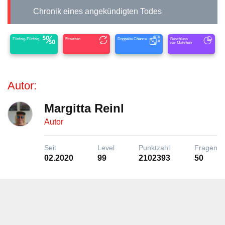
Chronik eines angekündigten Todes
Fünfzig-Fünfzig
Ersetzen
Doppelte Chance
Beschluss
der Mehrheit
Autor:
Margitta Reinl
Autor
Seit
Level
Punktzahl
Fragen
02.2020
99
2102393
50