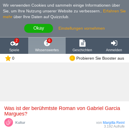
Wir verwenden Cookies und sammeln einige Informationen über
Sie, um Ihre Nutzung unserer Website zu verbessern.
.
Erfahren Sie
mehr
über Ihre Daten auf Quizzclub.
Okay
Einstellungen vornehmen
2
6
Spiele
Wissenswertes
Geschichten
Anmelden
0
Probieren Sie Booster aus
Was ist der berühmtste Roman von Gabriel Garcia
Margues?
Kultur
von
Margitta Reinl
3.192 Aufrufe