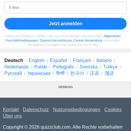
Jetzt anmelden
Indem Sie fortsetzen, erklären Sie sich einverstanden mit Quizzclub's
Allgemeinen
Geschäftsbedingungen
,
Datenschutzerklärung
,
Cookie-Verwendung
und erhalten
Sie tägliche Quizfragen vom QuizzClub per E-Mail.
Deutsch
English
Español
Français
Italiano
Nederlands
Polski
Português
Svenska
Türkçe
Русский
Українська
हिन्दी
한국어
汉语
漢語
WERBUNG
Kontakt
Datenschutz
Nutzungsbedingungen
Cookies
Über uns
Copyright © 2026 quizzclub.com. Alle Rechte vorbehalten