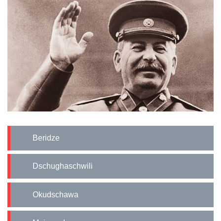
Beridze
Dschughaschwili
Okudschawa