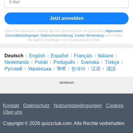
Jetzt anmelden
Indem Sie fortsetzen, erklären Sie sich einverstanden mit Quizzclub's
Allgemeinen
Geschäftsbedingungen
,
Datenschutzerklärung
,
Cookie-Verwendung
und erhalten
Sie tägliche Quizfragen vom QuizzClub per E-Mail.
Deutsch
English
Español
Français
Italiano
Nederlands
Polski
Português
Svenska
Türkçe
Русский
Українська
हिन्दी
한국어
汉语
漢語
WERBUNG
Kontakt
Datenschutz
Nutzungsbedingungen
Cookies
Über uns
Copyright © 2026 quizzclub.com. Alle Rechte vorbehalten