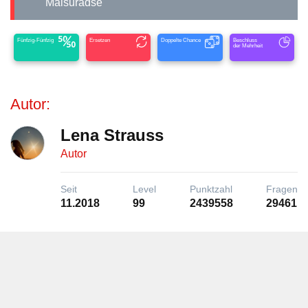
Maisuradse
Fünfzig-Fünfzig
Ersetzen
Doppelte Chance
Beschluss
der Mehrheit
Autor:
Lena Strauss
Autor
Seit
Level
Punktzahl
Fragen
11.2018
99
2439558
29461