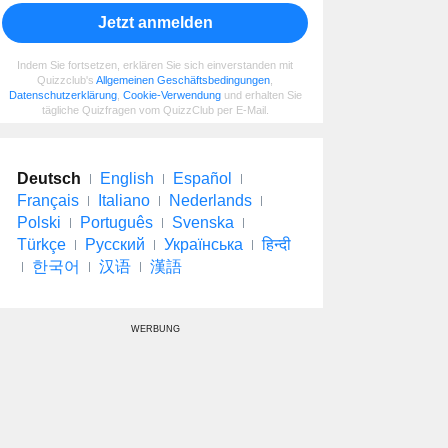
Jetzt anmelden
Indem Sie fortsetzen, erklären Sie sich einverstanden mit
Quizzclub's
Allgemeinen Geschäftsbedingungen
,
Datenschutzerklärung
,
Cookie-Verwendung
und erhalten Sie
tägliche Quizfragen vom QuizzClub per E-Mail.
Deutsch
English
Español
Français
Italiano
Nederlands
Polski
Português
Svenska
Türkçe
Русский
Українська
हिन्दी
한국어
汉语
漢語
WERBUNG