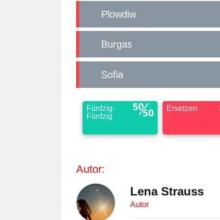
Plowdiw
Burgas
Sofia
Fünfzig-
Ersetzen
Fünfzig
Autor:
Lena Strauss
Autor