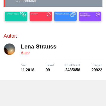
Ulaanbaatar
Fünfzig-Fünfzig
Ersetzen
Doppelte Chance
Beschluss
der Mehrheit
Autor:
Lena Strauss
Autor
Seit
Level
Punktzahl
Fragen
11.2018
99
2485658
29922