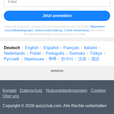
Jetzt anmelden
Indem Sie fortsetzen, erklären Sie sich einverstanden mit Quizzclub's
Allgemeinen
Geschäftsbedingungen
,
Datenschutzerklärung
,
Cookie-Verwendung
und erhalten
Sie tägliche Quizfragen vom QuizzClub per E-Mail.
Deutsch
English
Español
Français
Italiano
Nederlands
Polski
Português
Svenska
Türkçe
Русский
Українська
हिन्दी
한국어
汉语
漢語
WERBUNG
Kontakt
Datenschutz
Nutzungsbedingungen
Cookies
Über uns
Copyright © 2026 quizzclub.com. Alle Rechte vorbehalten