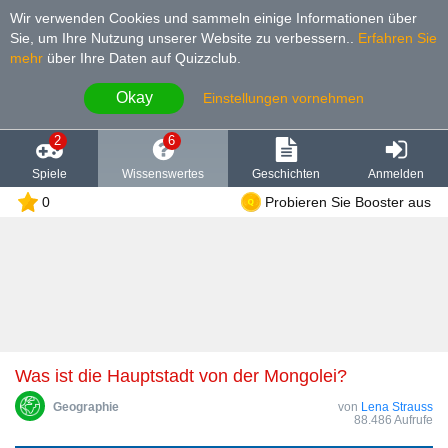
Wir verwenden Cookies und sammeln einige Informationen über
Sie, um Ihre Nutzung unserer Website zu verbessern.
.
Erfahren Sie
mehr
über Ihre Daten auf Quizzclub.
Okay
Einstellungen vornehmen
2
6
Spiele
Wissenswertes
Geschichten
Anmelden
0
Probieren Sie Booster aus
Was ist die Hauptstadt von der Mongolei?
Geographie
von
Lena Strauss
88.486 Aufrufe