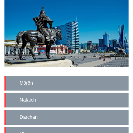
Mörön
Nalaich
Darchan