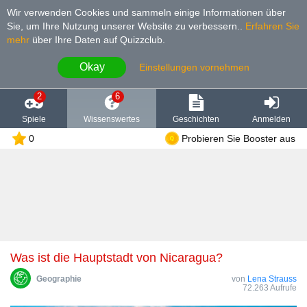
Wir verwenden Cookies und sammeln einige Informationen über
Sie, um Ihre Nutzung unserer Website zu verbessern.
.
Erfahren Sie
mehr
über Ihre Daten auf Quizzclub.
Okay
Einstellungen vornehmen
2
6
Spiele
Wissenswertes
Geschichten
Anmelden
0
Probieren Sie Booster aus
Was ist die Hauptstadt von Nicaragua?
Geographie
von
Lena Strauss
72.263 Aufrufe