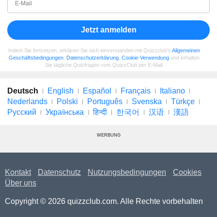
Jetzt anmelden
Indem Sie fortsetzen, erklären Sie sich einverstanden mit Quizzclub's
Allgemeinen
Geschäftsbedingungen
,
Datenschutzerklärung
,
Cookie-Verwendung
und erhalten
Sie tägliche Quizfragen vom QuizzClub per E-Mail.
Deutsch
English
Español
Français
Italiano
Nederlands
Polski
Português
Svenska
Türkçe
Русский
Українська
हिन्दी
한국어
汉语
漢語
WERBUNG
Kontakt
Datenschutz
Nutzungsbedingungen
Cookies
Über uns
Copyright © 2026 quizzclub.com. Alle Rechte vorbehalten