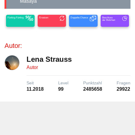
Masaya
Fünfzig-Fünfzig
Ersetzen
Doppelte Chance
Beschluss
der Mehrheit
Autor:
Lena Strauss
Autor
Seit
Level
Punktzahl
Fragen
11.2018
99
2485658
29922