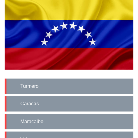
Turmero
Caracas
Maracaibo