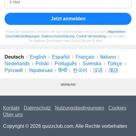
Jetzt anmelden
Indem Sie fortsetzen, erklären Sie sich einverstanden mit Quizzclub's
Allgemeinen
Geschäftsbedingungen
,
Datenschutzerklärung
,
Cookie-Verwendung
und erhalten
Sie tägliche Quizfragen vom QuizzClub per E-Mail.
Deutsch
English
Español
Français
Italiano
Nederlands
Polski
Português
Svenska
Türkçe
Русский
Українська
हिन्दी
한국어
汉语
漢語
WERBUNG
Kontakt
Datenschutz
Nutzungsbedingungen
Cookies
Über uns
Copyright © 2026 quizzclub.com. Alle Rechte vorbehalten