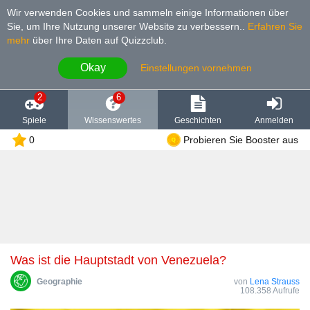
Wir verwenden Cookies und sammeln einige Informationen über
Sie, um Ihre Nutzung unserer Website zu verbessern.
.
Erfahren Sie
mehr
über Ihre Daten auf Quizzclub.
Okay
Einstellungen vornehmen
2
6
Spiele
Wissenswertes
Geschichten
Anmelden
0
Probieren Sie Booster aus
Was ist die Hauptstadt von Venezuela?
Geographie
von
Lena Strauss
108.358 Aufrufe