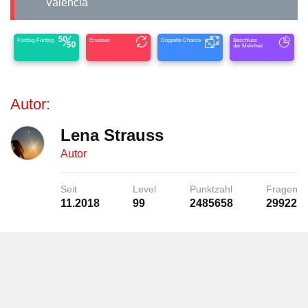
Valencia
Fünfzig-Fünfzig
Ersetzen
Doppelte Chance
Beschluss
der Mehrheit
Autor:
Lena Strauss
Autor
Seit
Level
Punktzahl
Fragen
11.2018
99
2485658
29922