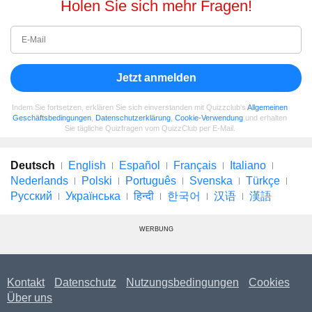
Holen Sie sich mehr Fragen!
Jetzt anmelden
Indem Sie fortsetzen, erklären Sie sich einverstanden mit Quizzclub's
Allgemeinen
Geschäftsbedingungen
,
Datenschutzerklärung
,
Cookie-Verwendung
und erhalten
Sie tägliche Quizfragen vom QuizzClub per E-Mail.
Deutsch
English
Español
Français
Italiano
Nederlands
Polski
Português
Svenska
Türkçe
Русский
Українська
हिन्दी
한국어
汉语
漢語
WERBUNG
Kontakt
Datenschutz
Nutzungsbedingungen
Cookies
Über uns