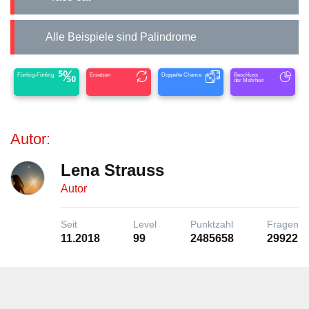
Alle Beispiele sind Palindrome
Fünfzig-Fünfzig
Ersetzen
Doppelte Chance
Beschluss
der Mehrheit
Autor:
Lena Strauss
Autor
Seit
Level
Punktzahl
Fragen
11.2018
99
2485658
29922