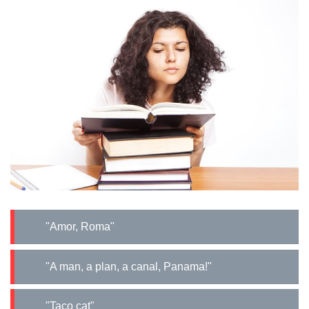
"Amor, Roma"
"A man, a plan, a canal, Panama!"
"Taco cat"