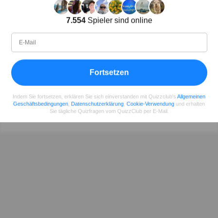
7.554
Spieler sind online
Autor:
Natalie
Autor (quizauthors.com)
Fortsetzen
Indem Sie fortsetzen, erklären Sie sich einverstanden mit Quizzclub's
Allgemeinen
Teilen
auf Facebook
Geschäftsbedingungen
,
Datenschutzerklärung
,
Cookie-Verwendung
und erhalten
Sie tägliche Quizfragen vom QuizzClub per E-Mail.