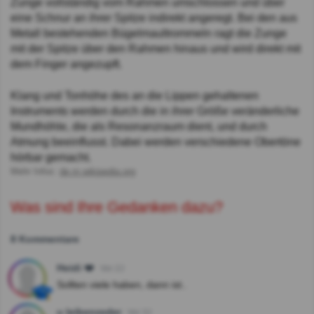
Zunge vollständig vom Rahmen umschlossen und über
eine Schnur an ihrer Spitze indirekt angeregt. Bei den aus
Metall bestehenden Bügelmaultrommeln ragt die Zunge
mit der Spitze über den Rahmen hinaus und wird direkt mit
dem Finger angezupft.
Klang und Tonhöhe des an die Lippen gehaltenen
Instruments werden durch die in ihrer Größe veränderliche
Mundhöhle, die als Resonanzraum dient, und durch
Atmung beeinflusst. Dabei werden verschiedene Obertöne
hörbar gemacht.
Mehr Infos:
de.m.wikipedia.org
Was sind Ihre Gedanken dazu?
8 Kommentare
Heidi ❤️
Vor 2J
Sollten viele haben, dann ist..
u leibenzeder
Vor 3J