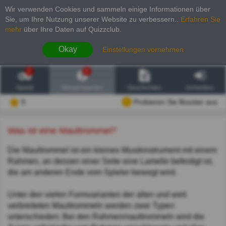
Wir verwenden Cookies und sammeln einige Informationen über
Sie, um Ihre Nutzung unserer Website zu verbessern.
.
Erfahren Sie
mehr
über Ihre Daten auf Quizzclub.
Okay
Einstellungen vornehmen
2
6
Spiele
Wissenswertes
Geschichten
Anmelden
0
Probieren Sie Booster aus
Was ist eine Maultrommel?
Die Maultrommel ist ein kleines Musikinstrument mit einem
Rahmen, an dessen einer Seite eine Lamelle befestigt ist,
die am anderen Ende vom Spieler bewegt wird.
Unter den vielen Formvarianten der alten und weit
verbreiteten Maultrommeln werden zwei Typen
unterschieden: Bei den Rahmenmaultrommeln wird die