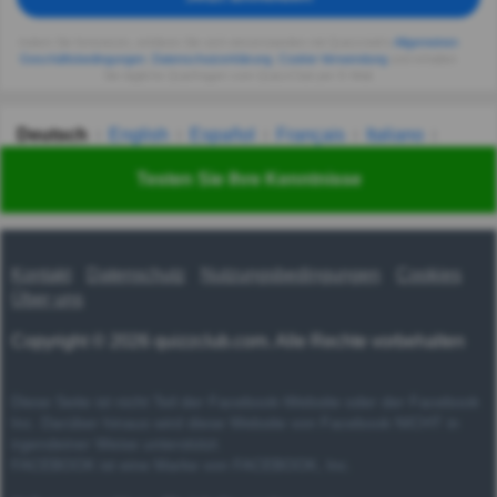
Indem Sie fortsetzen, erklären Sie sich einverstanden mit Quizzclub's
Allgemeinen
Geschäftsbedingungen
,
Datenschutzerklärung
,
Cookie-Verwendung
und erhalten
Sie tägliche Quizfragen vom QuizzClub per E-Mail.
Deutsch
English
Español
Français
Italiano
Nederlands
Polski
Português
Svenska
Türkçe
Testen Sie Ihre Kenntnisse
Русский
Українська
हिन्दी
한국어
汉语
漢語
Kontakt
Datenschutz
Nutzungsbedingungen
Cookies
Über uns
Copyright © 2026 quizzclub.com. Alle Rechte vorbehalten
Diese Seite ist nicht Teil der Facebook-Website oder der Facebook
Inc. Darüber hinaus wird diese Website von Facebook NICHT in
irgendeiner Weise unterstützt.
FACEBOOK ist eine Marke von FACEBOOK, Inc.