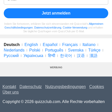
Jetzt anmelden
Indem Sie fortsetzen, erklären Sie sich einverstanden mit Quizzclub's
Allgemeinen
Geschäftsbedingungen
,
Datenschutzerklärung
,
Cookie-Verwendung
und erhalten
Sie tägliche Quizfragen vom QuizzClub per E-Mail.
Deutsch
English
Español
Français
Italiano
Nederlands
Polski
Português
Svenska
Türkçe
Русский
Українська
हिन्दी
한국어
汉语
漢語
WERBUNG
Kontakt
Datenschutz
Nutzungsbedingungen
Cookies
Über uns
Copyright © 2026 quizzclub.com. Alle Rechte vorbehalten