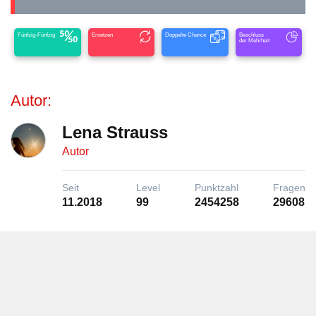
Fünfzig-Fünfzig
Ersetzen
Doppelte Chance
Beschluss
der Mehrheit
Autor:
Lena Strauss
Autor
Seit
Level
Punktzahl
Fragen
11.2018
99
2454258
29608