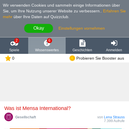
Wir verwenden Cookies und sammeln einige Informationen über
Sie, um Ihre Nutzung unserer Website zu verbessern.
.
Erfahren Sie
mehr
über Ihre Daten auf Quizzclub.
Okay
Einstellungen vornehmen
2
6
Spiele
Wissenswertes
Geschichten
Anmelden
0
Probieren Sie Booster aus
Was ist Mensa International?
Gesellschaft
von
Lena Strauss
7.399 Aufrufe