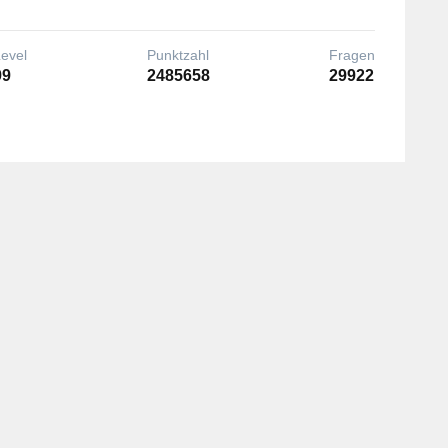
Level
Punktzahl
Fragen
99
2485658
29922