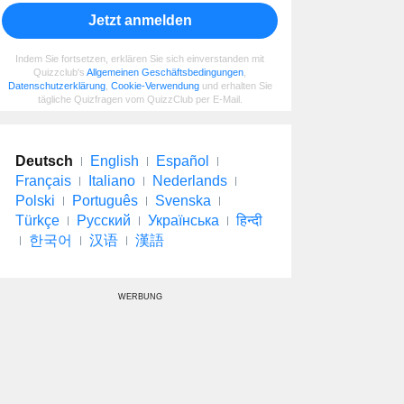
Jetzt anmelden
Indem Sie fortsetzen, erklären Sie sich einverstanden mit
Quizzclub's
Allgemeinen Geschäftsbedingungen
,
Datenschutzerklärung
,
Cookie-Verwendung
und erhalten Sie
tägliche Quizfragen vom QuizzClub per E-Mail.
Deutsch
English
Español
Français
Italiano
Nederlands
Polski
Português
Svenska
Türkçe
Русский
Українська
हिन्दी
한국어
汉语
漢語
WERBUNG