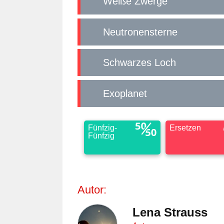
Weiße Zwerge
Neutronensterne
Schwarzes Loch
Exoplanet
Fünfzig-
Ersetzen
Fünfzig
Autor:
Lena Strauss