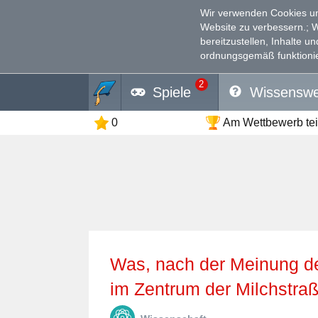
Wir verwenden Cookies un
Website zu verbessern.
; 
bereitzustellen, Inhalte u
ordnungsgemäß funktionie
2
Spiele
Wissenswe
0
Am Wettbewerb te
Was, nach der Meinung der Wissenschaftler, befindet sich
im Zentrum der Milchstra