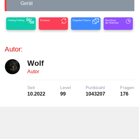
Gerät
Fünfzig-Fünfzig
Ersetzen
Doppelte Chance
Beschluss
der Mehrheit
Autor:
Wolf
Autor
Seit
Level
Punktzahl
Fragen
10.2022
99
1043207
176