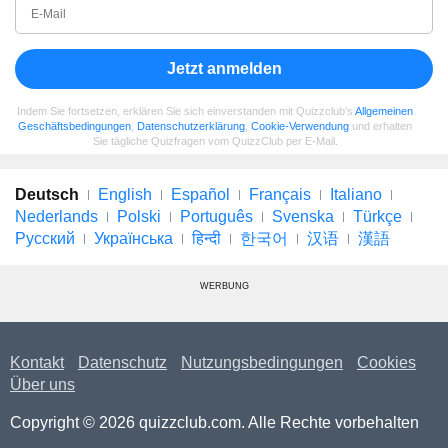
Jetzt anmelden
Indem Sie fortsetzen, erklären Sie sich einverstanden mit Quizzclub's
Allgemeinen
Geschäftsbedingungen
,
Datenschutzerklärung
,
Cookie-Verwendung
und erhalten
Sie tägliche Quizfragen vom QuizzClub per E-Mail.
Deutsch
English
Español
Français
Italiano
Nederlands
Polski
Português
Svenska
Türkçe
Русский
Українська
हिन्दी
한국어
汉语
漢語
WERBUNG
Kontakt
Datenschutz
Nutzungsbedingungen
Cookies
Über uns
Copyright © 2026 quizzclub.com. Alle Rechte vorbehalten