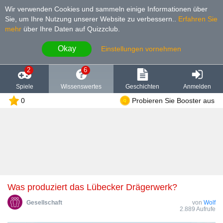
Wir verwenden Cookies und sammeln einige Informationen über
Sie, um Ihre Nutzung unserer Website zu verbessern.
.
Erfahren Sie
mehr
über Ihre Daten auf Quizzclub.
Okay
Einstellungen vornehmen
2
6
Spiele
Wissenswertes
Geschichten
Anmelden
0
Probieren Sie Booster aus
Was produziert das Lübecker Drägerwerk?
Gesellschaft
von
Wolf
2.889 Aufrufe